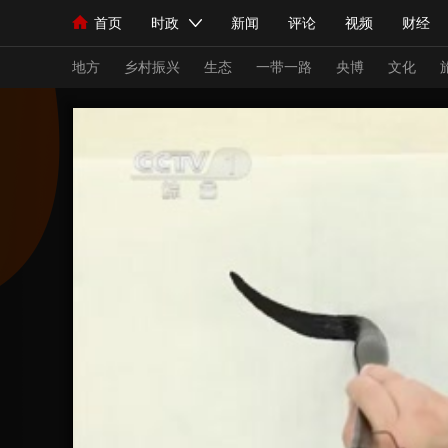
首页
时政
新闻
评论
视频
财经
人民领袖习近平
直播
海外频道
片库
iPanda
栏目大全
联播+
English
中国领导人
节目单
Монгол
听音
央视快评
微视频
习
地方
乡村振兴
生态
一带一路
央博
文化
总台春晚
网络春晚
共产党员网
秧纪录
新闻
国内
国际
评论
经济
军事
人民领袖习近平
联播+
热解读
天天学习
视频
小央视频
小央直播
直播中国
熊猫
现场
前线
比划
快看
蓝海中国
新兵
体育
直播
竞猜
2026年世界杯
2026
VIP会员
CCTV奥林匹克频道
生活体育大会