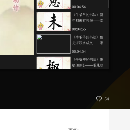
学写“虑”
00:04:54
艺术
汽车
数智
5G
产业+
《牛爷爷的书法》新
时尚
天气
才艺
网展
央央好物
年都未有芳华——唱
儿歌学写“未”
00:04:55
《牛爷爷的书法》鱼
龙潜跃水成文——唱
儿歌学写“文”
00:04:54
《牛爷爷的书法》倦
极便倒卧——唱儿歌
学写“极”
00:04:54
《牛爷爷的书法》海
内存知己——唱儿歌
学写“内”
00:04:54
54
《牛爷爷的书法》人
生得意须尽欢——唱
儿歌学写“生”
00:04:55
《牛爷爷的书法》作