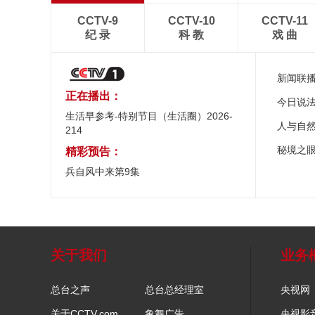
CCTV-9
CCTV-10
CCTV-11
纪 录
科 教
戏 曲
新闻联
正在播出：
今日说
生活早参考-特别节目（生活圈）2026-
人与自
214
秘境之
精彩预告：
兵自风中来第9集
关于我们
业务
总台之声
总台总经理室
央视网
关于CCTV.com
象舞广告
央视影