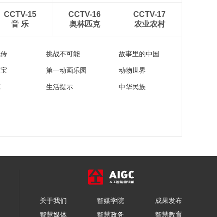
《牛爷爷的书法》待
CCTV-15
CCTV-16
CCTV-17
士勿言倦——唱儿歌
音 乐
奥林匹克
农业农村
学写“勿”
00:04:55
《牛爷爷的书法》不
流传
挑战不可能
故事里的中国
闻爷娘唤女声——唱
儿歌学写“闻”
00:04:54
家宝
第一动画乐园
动物世界
《牛爷爷的书法》书
苑
生活提示
中华民族
生意气 挥斥方遒——
唱儿歌学写“书”
00:04:56
《牛爷爷的书法》春
雏养渐成——唱儿歌
学写“养”
00:04:55
《牛爷爷的书法》人
有悲欢离合——唱儿
歌学写“离”
00:04:55
《牛爷爷的书法》请
关于我们
智媒学院
成果发布
君为我倾耳听——唱
儿歌学写“请”
智慧媒体
智慧政务
智慧教育