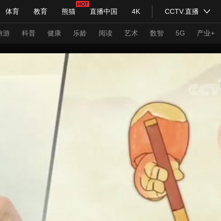
体育
教育
熊猫
直播中国
4K
CCTV.直播
式妙语
主持人
下载央视影音
热解读
天天学习
旅游
科普
健康
乐龄
阅读
艺术
数智
5G
产业+
纪录片网
国家大剧院
大型活动
科技
法治
文娱
人物
公益
图片
习式妙语
央视快评
央视网评
光华锐评
锋面
频道
VR/AR
4K专区
全景新闻
请入列
人生第一次
人生第二次
年冬奥会
CBA
NBA
中超
国足
国际足球
网球
综
体育江湖
文化体育
冰雪道路
足球道路