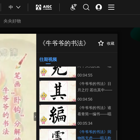
00:04:54
中
《牛爷爷的书法》他
乡各异县——唱儿歌
央央好物
学写“县”
00:04:53
《牛爷爷的书法》游
子身上衣——唱儿歌
《牛爷爷的书法》
收藏
《牛爷爷的书法》
正在播放
学写“身”
00:04:33
同物既无虑——唱儿歌学写“虑”
往期视频
《牛爷爷的书法》系
向牛头充炭直——唱
儿歌学写“充”
00:04:55
《牛爷爷的书法》日
月之行 若出其中——
唱儿歌学写“其”
00:04:56
《牛爷爷的书法》谁
看青简一编书——唱
儿歌学写“编”
合体育
亚冬会
00:05:34
《牛爷爷的书法》同
物既无虑——唱儿歌