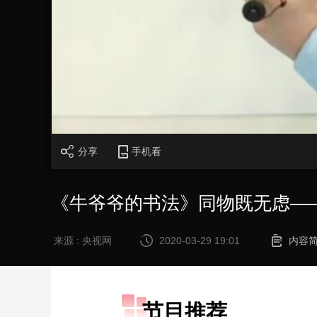
财经
教育
乡村振兴
生态环境
一带一路
大国智造
大国展会
大国保险
云顶对话
CCTV.节目官网
直播
节目单
栏目
片库
分享
手机看
《牛爷爷的书法》同物既无虑——
来源 : 央视网
2020-03-29 19:01
内容
节目推荐