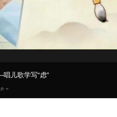
央博
非遗
文化
旅游
科普
健康
乐龄
阅读
云起
超级工厂
智敬中国
全民健康
颜选攻略
海洋
热播榜
总台企业白名单
唱儿歌学写“虑”
简介