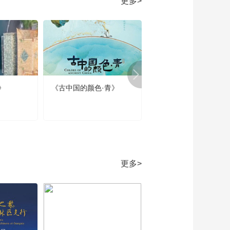
更多>
诗铭其背——唱儿歌
学写“铭”
00:04:55
《牛爷爷的书法》莫
避春阴上马迟——唱
儿歌学写“避”
00:04:54
《牛爷爷的书法》东
临碣石 以观沧海——
》
《古中国的颜色·青》
《春节那些事》第四集
唱儿歌学写“观”
00:04:55
春节的当代回响
《牛爷爷的书法》从
今若许闲乘月——唱
儿歌学写“闲”
00:04:55
《牛爷爷的书法》臣
心一片磁针石——唱
更多>
儿歌学写“针”
00:04:55
《牛爷爷的书法》独
在异乡为异客——唱
儿歌学写“为”
00:04:54