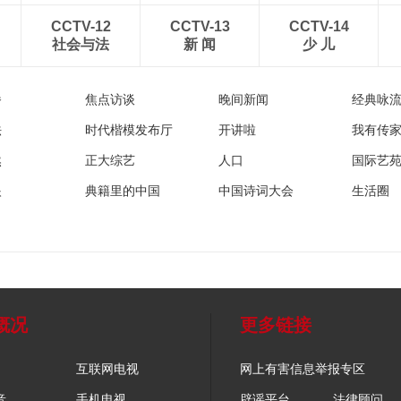
CCTV-12
CCTV-13
CCTV-14
社会与法
新 闻
少 儿
播
焦点访谈
晚间新闻
经典咏
法
时代楷模发布厅
开讲啦
我有传
然
正大综艺
人口
国际艺
眼
典籍里的中国
中国诗词大会
生活圈
概况
更多链接
互联网电视
网上有害信息举报专区
音
手机电视
辟谣平台
法律顾问