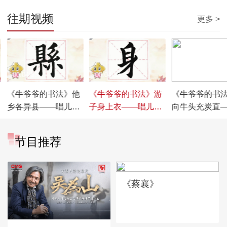
往期视频
更多 >
00:04:53
00:04:33
00:04:55
《牛爷爷的书法》他
《牛爷爷的书法》游
《牛爷爷的书
乡各异县——唱儿歌
子身上衣——唱儿歌
向牛头充炭直
学写“县”
学写“身”
儿歌学写“充”
节目推荐
《蔡襄》