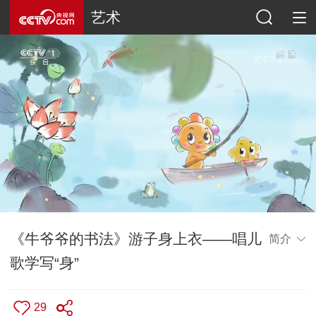
艺术
《牛爷爷的书法》游子身上衣——唱儿
简介
歌学写“身”
29