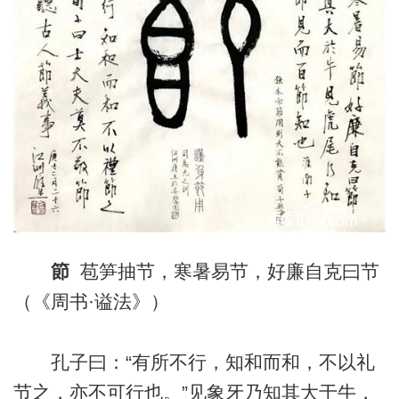
節
苞笋抽节，寒暑易节，好廉自克曰节
（《周书·谥法》）
孔子曰：“有所不行，知和而和，不以礼
节之，亦不可行也。”见象牙乃知其大于牛，