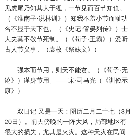
见虎尾乃知其大于狸，一节见而百节知也。
（《淮南子·说林训》）知我不羞小节而耻功
名不显于天下也。（《史记·管晏列传》）士
大夫莫不敬节死制。（《荀子·王霸》）爱听
古人节义事。（袁枚《祭妹文》）
强本而节用，则天不能贫。（《荀子·无
论》）谨身节用。——宋·司马光（《训俭示
康》）
双日记 又是一天：阴历二月二十七（3月
20日）。前天傍晚的一阵大风，局部地区有
很大的损失，尤其是火灾。这种天灾在民间