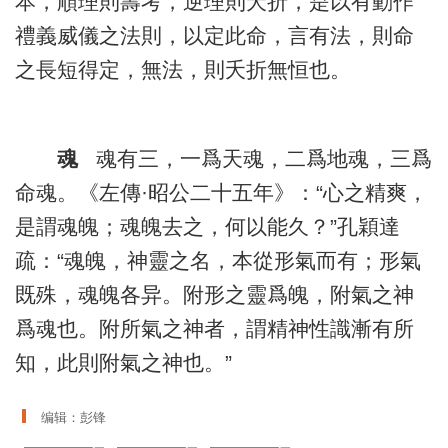
本，順理則壽考，逆理則夭折，是以有動作
禮義威儀之法則，以定此命，言有法，則命
之長短得定，無法，則夭折無恒也。
魂
魂有三，一爲天魂，二爲地魂，三爲
命魂。《左傳·昭公二十五年》：“心之精爽，
是謂魂魄；魂魄去之，何以能久？”孔穎達
疏：“魂魄，神靈之名，本從形氣而有；形氣
既殊，魂魄各异。附形之靈爲魄，附氣之神
爲魂也。附所氣之神者，謂精神性識漸有所
知，此則附氣之神也。”
编辑：彭锋