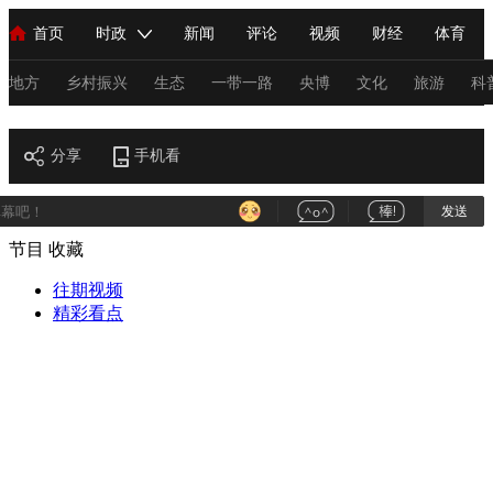
首页
时政
新闻
评论
视频
财经
体育
人民领袖习近平
直播
海外频道
片库
iPanda
栏目大全
联播+
English
中国领导人
节目单
Монгол
听音
央视快评
微视频
习式妙语
主持人
地方
乡村振兴
生态
一带一路
央博
文化
旅游
科
艺术
总台春晚
分享
手机看
网络春晚
共产党员网
秧纪录
纪录片网
发送
节目
收藏
新闻
国内
国际
评论
经济
军事
科技
法
人民领袖习近平
往期视频
联播+
热解读
天天学习
习式妙语
精彩看点
视频
小央视频
小央直播
直播中国
熊猫频道
V
现场
前线
比划
快看
蓝海中国
新兵请入列
体育
直播
竞猜
2026年世界杯
2026年冬奥会
C
VIP会员
CCTV奥林匹克频道
生活体育大会
体育江湖