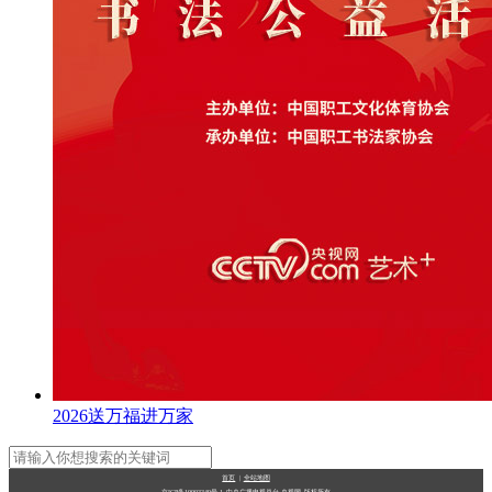
2026送万福进万家
首页
|
全站地图
京ICP备10003349号-1
中央广播电视总台
央视网
版权所有