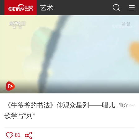
艺术
《牛爷爷的书法》仰观众星列——唱儿
简介
歌学写“列”
81