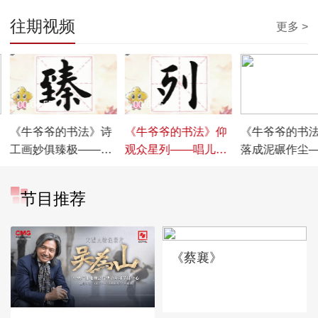
往期视频
更多 >
00:04:55
00:04:54
00:04:54
《牛爷爷的书法》诗
《牛爷爷的书法》仰
《牛爷爷的书
工画妙俱臻极——唱
观众星列——唱儿歌
落成泥碾作尘
儿歌学写“臻”
学写“列”
儿歌学写“作”
节目推荐
《蔡襄》