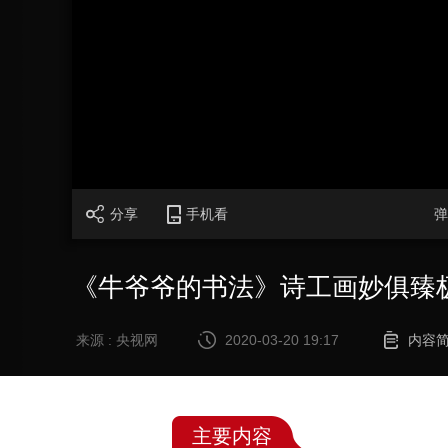
财经
教育
乡村振兴
生态环境
一带一路
大国智造
大国展会
大国保险
云顶对话
CCTV.节目官网
直播
节目单
栏目
片库
分享
手机看
弹
《牛爷爷的书法》诗工画妙俱臻极
来源 : 央视网
2020-03-20 19:17
内容
主要内容