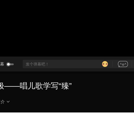
央博
非遗
文化
旅游
科普
健康
乐龄
阅读
云起
超级工厂
智敬中国
全民健康
颜选攻略
海洋
热播榜
总台企业白名单
幕
——唱儿歌学写“臻”
简介