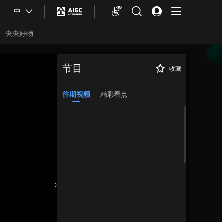
中
央央好物
节目
收藏
往期视频
精彩看点
合体育
亚冬会