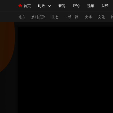
首页
时政
新闻
评论
视频
财经
人民领袖习近平
直播
海外频道
片库
iPanda
栏目大全
联播+
English
中国领导人
节目单
Монгол
听音
央视快评
微视频
习
地方
乡村振兴
生态
一带一路
央博
文化
总台春晚
网络春晚
共产党员网
秧纪录
新闻
国内
国际
评论
经济
军事
人民领袖习近平
联播+
热解读
天天学习
视频
小央视频
小央直播
直播中国
熊猫
现场
前线
比划
快看
蓝海中国
新兵
体育
直播
竞猜
2026年世界杯
2026
VIP会员
CCTV奥林匹克频道
生活体育大会