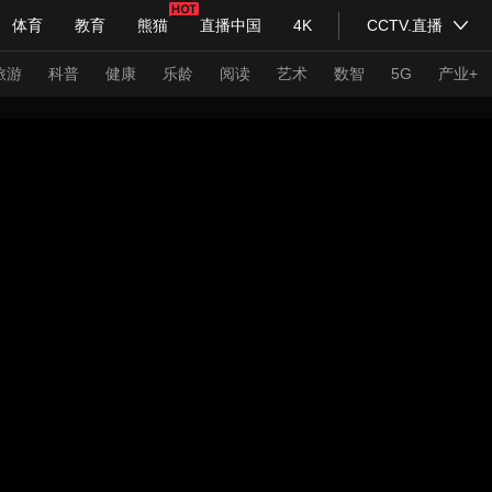
体育
教育
熊猫
直播中国
4K
CCTV.直播
式妙语
主持人
下载央视影音
热解读
天天学习
旅游
科普
健康
乐龄
阅读
艺术
数智
5G
产业+
纪录片网
国家大剧院
大型活动
科技
法治
文娱
人物
公益
图片
习式妙语
央视快评
央视网评
光华锐评
锋面
频道
VR/AR
4K专区
全景新闻
请入列
人生第一次
人生第二次
年冬奥会
CBA
NBA
中超
国足
国际足球
网球
综
体育江湖
文化体育
冰雪道路
足球道路