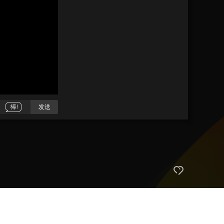
艺术
汽车
数智
5G
产业+
时尚
天气
才艺
网展
央央好物
发送