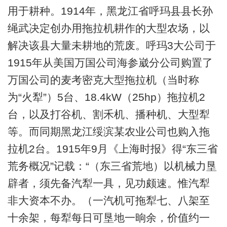
用于耕种。1914年，黑龙江省呼玛县县长孙
绳武决定创办用拖拉机耕作的大型农场，以
解决该县大量未耕地的荒废。呼玛3大公司于
1915年从美国万国公司海参崴分公司购置了
万国公司的麦考密克大型拖拉机（当时称
为“火犁”）5台、18.4kW（25hp）拖拉机2
台，以及打谷机、割禾机、播种机、大型犁
等。而同期黑龙江绥滨某农业公司也购入拖
拉机2台。1915年9月《上海时报》得“东三省
荒务概况”记载：“（东三省荒地）以机械力垦
辟者，须先备汽犁一具，见功颇速。惟汽犁
非大资本不办。（一汽机可拖犁七、八架至
十余架，每犁每日可垦地一晌余，价值约一