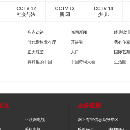
CCTV-12
CCTV-13
CCTV-14
社会与法
新 闻
少 儿
播
焦点访谈
晚间新闻
经典咏
法
时代楷模发布厅
开讲啦
我有传
然
正大综艺
人口
国际艺
眼
典籍里的中国
中国诗词大会
生活圈
概况
更多链接
互联网电视
网上有害信息举报专区
音
手机电视
辟谣平台
法律顾问