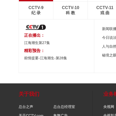
CCTV-9
CCTV-10
CCTV-11
纪 录
科 教
戏 曲
新闻联
正在播出：
今日说
江海潮生第27集
人与自
精彩预告：
秘境之
前情提要-江海潮生-第28集
关于我们
业务
总台之声
总台总经理室
央视网
关于CCTV.com
象舞广告
央视影