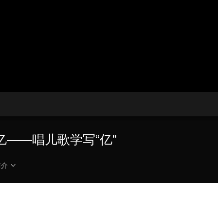
央博
非遗
文化
旅游
科普
健康
乐龄
阅读
云起
超级工厂
智敬中国
全民健康
颜选攻略
海洋
热播榜
总台企业白名单
——唱儿歌学写“亿”
简介