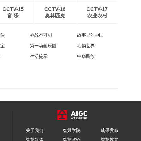
《牛爷爷的书法》人
CCTV-15
CCTV-16
CCTV-17
生得意须尽欢——唱
音 乐
奥林匹克
农业农村
儿歌学写“生”
00:04:55
《牛爷爷的书法》作
流传
挑战不可能
故事里的中国
诗铭其背——唱儿歌
学写“铭”
00:04:55
家宝
第一动画乐园
动物世界
《牛爷爷的书法》莫
苑
生活提示
中华民族
避春阴上马迟——唱
儿歌学写“避”
00:04:54
《牛爷爷的书法》东
临碣石 以观沧海——
唱儿歌学写“观”
00:04:55
《牛爷爷的书法》从
今若许闲乘月——唱
儿歌学写“闲”
00:04:55
《牛爷爷的书法》臣
关于我们
智媒学院
成果发布
心一片磁针石——唱
儿歌学写“针”
智慧媒体
智慧政务
智慧教育