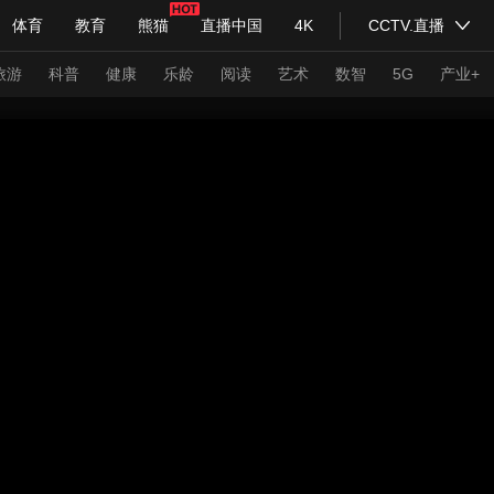
体育
教育
熊猫
直播中国
4K
CCTV.直播
式妙语
主持人
下载央视影音
热解读
天天学习
旅游
科普
健康
乐龄
阅读
艺术
数智
5G
产业+
纪录片网
国家大剧院
大型活动
科技
法治
文娱
人物
公益
图片
习式妙语
央视快评
央视网评
光华锐评
锋面
频道
VR/AR
4K专区
全景新闻
请入列
人生第一次
人生第二次
年冬奥会
CBA
NBA
中超
国足
国际足球
网球
综
体育江湖
文化体育
冰雪道路
足球道路