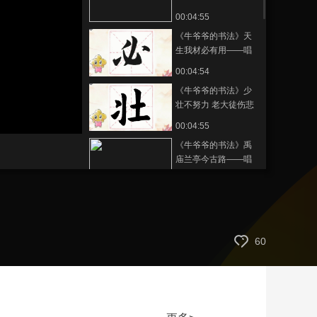
儿歌学写“亿”
00:04:55
艺术
汽车
数智
5G
产业+
《牛爷爷的书法》天
时尚
天气
才艺
网展
央央好物
生我材必有用——唱
儿歌学写“必”
00:04:54
《牛爷爷的书法》少
壮不努力 老大徒伤悲
——唱儿歌学写“壮”
00:04:55
《牛爷爷的书法》禹
庙兰亭今古路——唱
儿歌学写“禹”
00:04:52
《牛爷爷的书法》诗
工画妙俱臻极——唱
儿歌学写“臻”
00:04:55
60
《牛爷爷的书法》仰
观众星列——唱儿歌
学写“列”
00:04:54
《牛爷爷的书法》零