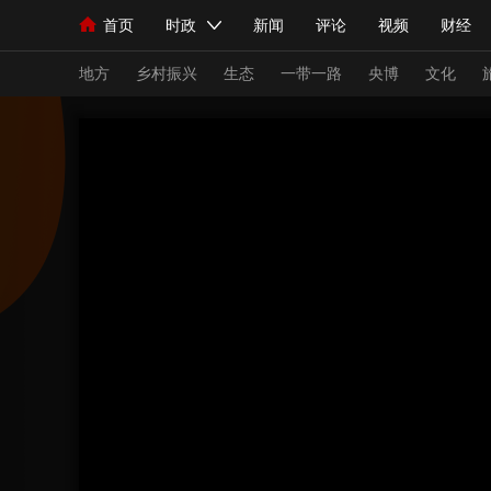
首页
时政
新闻
评论
视频
财经
人民领袖习近平
直播
海外频道
片库
iPanda
栏目大全
联播+
English
中国领导人
节目单
Монгол
听音
央视快评
微视频
习
地方
乡村振兴
生态
一带一路
央博
文化
总台春晚
网络春晚
共产党员网
秧纪录
新闻
国内
国际
评论
经济
军事
人民领袖习近平
联播+
热解读
天天学习
视频
小央视频
小央直播
直播中国
熊猫
现场
前线
比划
快看
蓝海中国
新兵
体育
直播
竞猜
2026年世界杯
2026
VIP会员
CCTV奥林匹克频道
生活体育大会