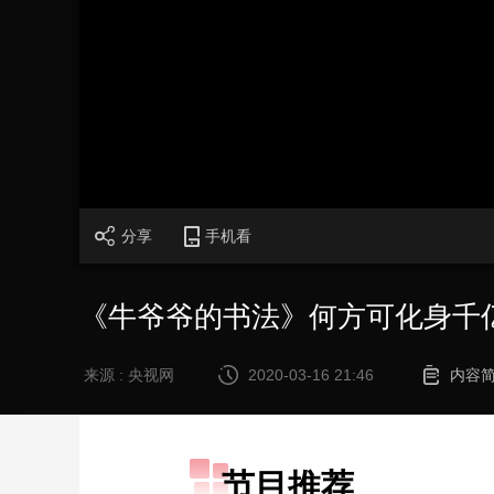
财经
教育
乡村振兴
生态环境
一带一路
大国智造
大国展会
大国保险
云顶对话
CCTV.节目官网
直播
节目单
栏目
片库
分享
手机看
《牛爷爷的书法》何方可化身千亿
来源 : 央视网
2020-03-16 21:46
内容
节目推荐