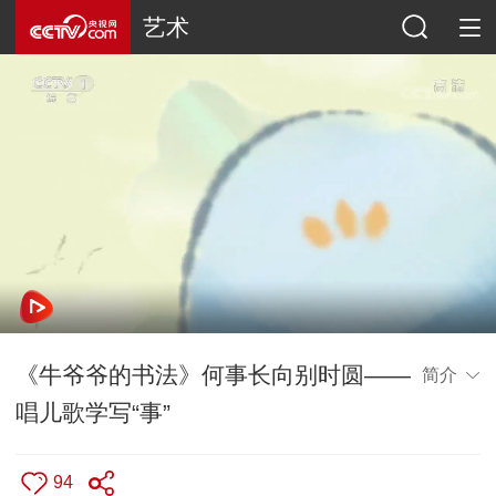
艺术
《牛爷爷的书法》何事长向别时圆——
简介
唱儿歌学写“事”
94