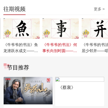
往期视频
更多 >
00:04:55
00:04:55
00:04:55
《牛爷爷的书法》鱼
《牛爷爷的书法》何
《牛爷爷的书
龙潜跃水成文——唱
事长向别时圆——唱
居少邻并——
儿歌学写“鱼”
儿歌学写“事”
学写“并”
节目推荐
《蔡襄》