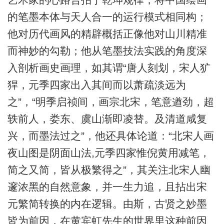
的笔墨本体与天人合一的运行模式相同构；
他对历代画风的精辟概括正像他对山川精准
而神妙的勾勒；他从笔墨技法实践的角度深
入剖析画史画理，如其谓“唐人刻划，宋人犷
猂，元季四家出入其间而以萧疏淡远为
之”，“明季启祯间，画宗北宋，笔意遒劲，超
轶前人，娄东、虞山渐即凌替。及清道咸复
兴，而墨法过之”，他还具体论道：“北宋人画
夜山图是阴面山法,元季四家惟倪黄用减笔，
简之又简，皆从极繁得之”，其关注北宋人幽
邃浓黑的自然意象，并一生力追，且拈出宋
元繁简转换的内在逻辑。由斯，古贤之妙墨
皆为前因，在黄宾虹先生的世界里这种前因