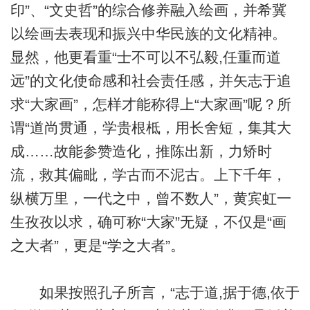
印”、“文史哲”的综合修养融入绘画，并希冀
以绘画去表现和振兴中华民族的文化精神。
显然，他更看重“士不可以不弘毅,任重而道
远”的文化使命感和社会责任感，并矢志于追
求“大家画”，怎样才能称得上“大家画”呢？所
谓“道尚贯通，学贵根柢，用长舍短，集其大
成……故能参赞造化，推陈出新，力矫时
流，救其偏毗，学古而不泥古。上下千年，
纵横万里，一代之中，曾不数人”，黄宾虹一
生孜孜以求，确可称“大家”无疑，不仅是“画
之大者”，更是“学之大者”。
如果按照孔子所言，“志于道,据于德,依于