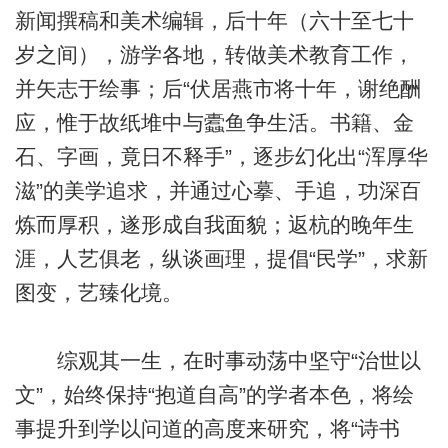
新闻撰稿和美术编辑，后十年（六十至七十
岁之间），游学各地，转做美术教育工作，
并矢志于绘事；后“伏居燕市将十年，谢绝酬
应，惟于故纸堆中与蠹鱼争生活。书籍、金
石、字画，竟日不释手”，逐步幻化出“浑厚华
滋”的美学追求，并通过心摹、手追，功深百
炼而厚积，遂形成自我面貌；返杭的晚年生
涯，人艺俱老，纵谈画理，提倡“民学”，求新
图变，艺臻化境。
综观其一生，在时事动荡中坚守“治世以
文”，始终保持“抱道自高”的学者本色，将绘
事提升到学以问道的高度来研究，将“诗书