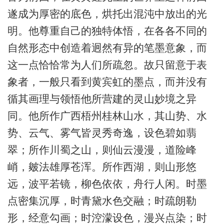
遂成为厚密的底色，烘托出混沌中放出的光
明。他尊重自己的独特体悟，在各各不同的
自然形态中创造着迥然有异的笔墨意象，而
这一点恰恰常为人们所疏忽。故只留意于表
象者，一般只看到黄宾虹的墨点，而并没有
循其画理与领悟他所营建的灵山妙境之异
同。他所作广西梧州桂林山水，其山势、水
势、云气、雾气皆灵秀奇逸，设色碧如翡
翠；所作川蜀之山，则仙云漫漫，道险峰
峭，皴法雄厚苍浑。所作西湖，则山形悠
远，波平若镜，柳色依依，舟行人闲。时墨
点密集沉厚，时青黛水色交融；时疏朗勒
形，经意勾画；时涳濛设色，漫兴点染；时