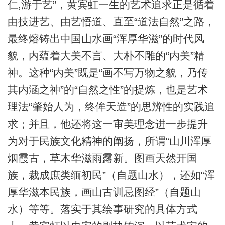
仁,游于艺”，黄宾虹一生的艺术追求正是循着
由技进艺、由艺悟道、直至“道法自然”之路，
最终熔铸出中国山水画“浑厚华滋”的时代风
貌，内蕴着大美不言、大朴不雕的“内美”精
神。这种“内美”既是“画不写万物之貌，乃传
其内涵之神”的“自然之性”的提炼，也是艺术
理法“肇始人为，终侔天造”的思辨性的实践追
求；并且，他还将这一审美理念进一步提升
为对于民族文化精神的阐扬，所谓“山川浑厚
烟霞古，草木华滋雨露新。图画天然开国
族，裁成庶类缅初民”（自题山水），还如“浑
厚华滋本民族，画山古训忌图经”（自题山
水）等等。落实于其绘事研究的具体方式