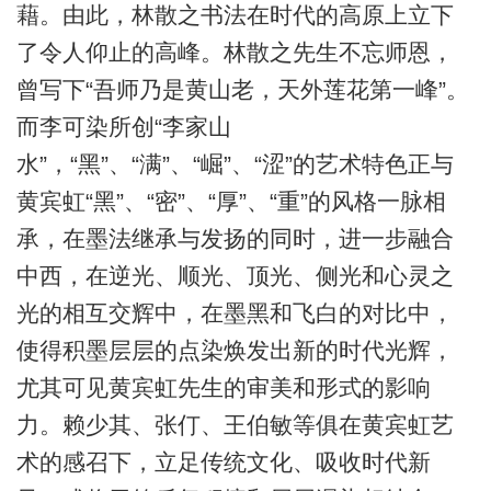
藉。由此，林散之书法在时代的高原上立下
了令人仰止的高峰。林散之先生不忘师恩，
曾写下“吾师乃是黄山老，天外莲花第一峰”。
而李可染所创“李家山
水”，“黑”、“满”、“崛”、“涩”的艺术特色正与
黄宾虹“黑”、“密”、“厚”、“重”的风格一脉相
承，在墨法继承与发扬的同时，进一步融合
中西，在逆光、顺光、顶光、侧光和心灵之
光的相互交辉中，在墨黑和飞白的对比中，
使得积墨层层的点染焕发出新的时代光辉，
尤其可见黄宾虹先生的审美和形式的影响
力。赖少其、张仃、王伯敏等俱在黄宾虹艺
术的感召下，立足传统文化、吸收时代新