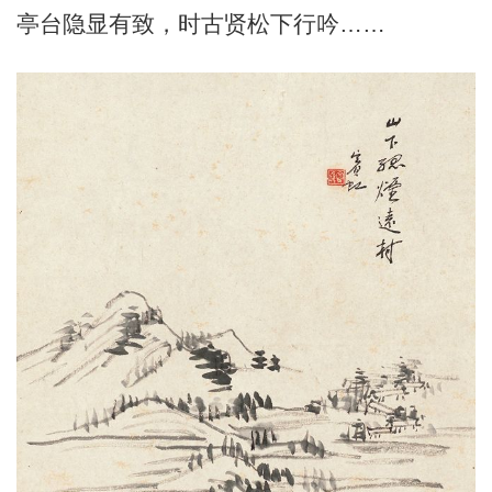
亭台隐显有致，时古贤松下行吟……