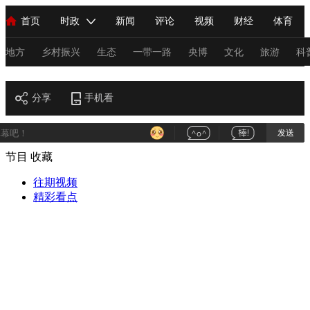
首页
时政
新闻
评论
视频
财经
体育
人民领袖习近平
直播
海外频道
片库
iPanda
栏目大全
联播+
English
中国领导人
节目单
Монгол
听音
央视快评
微视频
习式妙语
主持人
地方
乡村振兴
生态
一带一路
央博
文化
旅游
科
艺术
总台春晚
分享
手机看
网络春晚
共产党员网
秧纪录
纪录片网
发送
节目
收藏
新闻
国内
国际
评论
经济
军事
科技
法
人民领袖习近平
往期视频
联播+
热解读
天天学习
习式妙语
精彩看点
视频
小央视频
小央直播
直播中国
熊猫频道
V
现场
前线
比划
快看
蓝海中国
新兵请入列
体育
直播
竞猜
2026年世界杯
2026年冬奥会
C
VIP会员
CCTV奥林匹克频道
生活体育大会
体育江湖