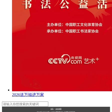
2026送万福进万家
首页
|
全站地图
京ICP备10003349号-1
中央广播电视总台
央视网
版权所有