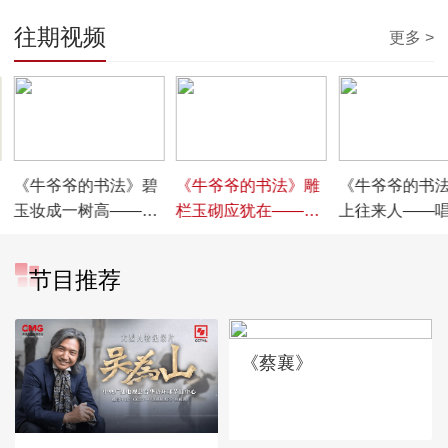
往期视频
更多 >
00:04:55
00:04:54
00:04:31
《牛爷爷的书法》碧
《牛爷爷的书法》雕
《牛爷爷的书
玉妆成一树高——唱
栏玉砌应犹在——唱
上往来人——
儿歌学写“玉”
儿歌学写“砌”
学写“往”
节目推荐
《蔡襄》