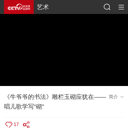
艺术
《牛爷爷的书法》雕栏玉砌应犹在——
简介
唱儿歌学写“砌”
17