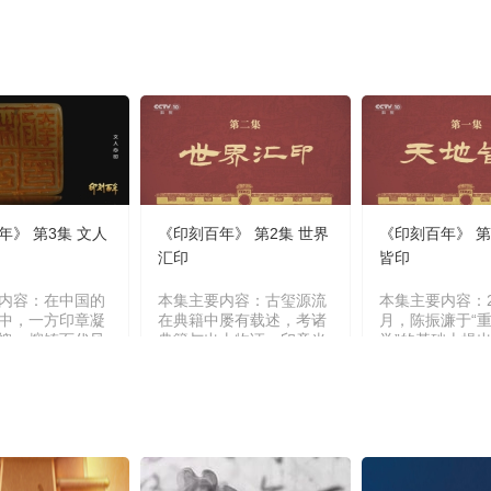
年》 第3集 文人
《印刻百年》 第2集 世界
《印刻百年》 第
汇印
皆印
内容：在中国的
本集主要内容：古玺源流
本集主要内容：2
中，一方印章凝
在典籍中屡有载述，考诸
月，陈振濂于“
魄，熔铸百代风
典籍与出土物证，印章当
学”的基础上提出
之中，千年文明
肇始于商贸勃兴之际，为
学”概念，“大印
历代匠心的神思
保货殖流转之信，凭信之
盖传统印学材料
，方寸乾坤纳须
物应运而生，而后，随文
究，还包括金石
，天地万象尽在
明演进，印信之制亦在岁
学、传拓学、古
之间。（《印刻
月中流转生辉。（《印刻
诸多领域探索以
第3集 文人心
百年》 第2集 世界汇
章深度解析。（
印）
年》 第1集 天