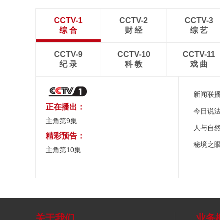
CCTV-1
CCTV-2
CCTV-3
综 合
财 经
综 艺
CCTV-9
CCTV-10
CCTV-11
纪 录
科 教
戏 曲
新闻联
正在播出：
今日说
主角第9集
人与自
精彩预告：
秘境之
主角第10集
关于我们
业务