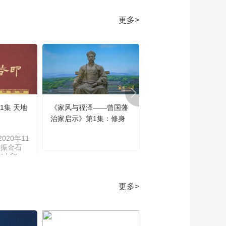
公益活动走进公安部
00:02:31
更多>
“送万福、进万家”书法
公益活动走进中国航
天科技集团
00:03:32
赵学敏：为人民书写
为人民抒情
00:01:24
1集 天地
《家风与福泽——曾国藩
《家风与福泽——曾国
《翰墨戏韵》
20210206 2021送万
治家启示》第1集：修身
治家启示》第2集：齐
福·进万家
00:06:00
020年11
《翰墨戏韵》
重振金石
“大印
20211227 送万福 进
学”不仅涵
万家·河北唐山
00:05:59
技能研
学、碑帖
[新闻直播间]2022
更多>
文字学等
年“送万福 进万家”书
及世界印
法公益活动 首场示范
00:00:37
《印刻百
活动在京举办
地皆印）
2022年“送万福、进万