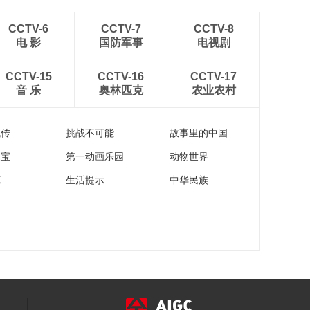
[翰墨戏韵]“送万福 进
万家”——朝阳消防救
CCTV-6
CCTV-7
CCTV-8
援
00:02:16
电 影
国防军事
电视剧
《翰墨戏韵》
20220114 送万福·进
CCTV-15
CCTV-16
CCTV-17
万家
音 乐
奥林匹克
农业农村
00:06:00
2022年“送万福、进万
家”书法公益活动走进
流传
挑战不可能
故事里的中国
北京航天自动控制研
00:02:03
究所
家宝
第一动画乐园
动物世界
“送万福、进万家”书法
苑
生活提示
中华民族
公益活动走进中国载
人航天
00:03:19
[翰墨戏韵]送万福 进万
家——致敬中国载人
航天
00:02:36
[翰墨戏韵]送万福 进万
家——慰问航天科技
工作者
00:01:27