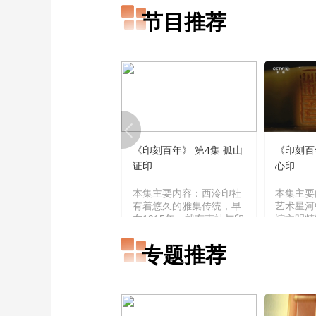
节目推荐
《印刻百年》 第4集 孤山
《印刻百
证印
心印
本集主要内容：西泠印社
本集主要
有着悠久的雅集传统，早
艺术星河
在1915年，就有南社与印
缩文明精
社两大学术团体共同举办
骨，印文
雅集的记载，但是百余年
的史脉与
专题推荐
间几度中断，2003年西泠
交相辉映
印社百年大庆之后，重续
弥于芥子
同人雅集传统，于2004年
朱白纵横
起恢复了春季雅集，并逐
百年》 
渐发展形成现在的春秋两
印）