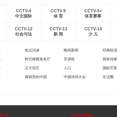
CCTV-4
CCTV-5
CCTV-5+
中文国际
体 育
体育赛事
CCTV-12
CCTV-13
CCTV-14
社会与法
新 闻
少 儿
播
焦点访谈
晚间新闻
经典咏
法
时代楷模发布厅
开讲啦
我有传
然
正大综艺
人口
国际艺
眼
典籍里的中国
中国诗词大会
生活圈
概况
更多链接