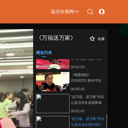
00:00:21
区
[辽宁新闻]省总工会开
返回央视网>>
展“送万福 进万家 志愿
服务农民工”活动
00:00:15
《翰墨戏韵》
20180212 送万福·进
《万福送万家》
收藏
“送万福、进万
正在播放
万家（下）
00:05:58
家”书法公益活动走进中国工商
银行牡丹卡中心
播放列表
[江苏新时空]春运路上
下次自动登录
忘记密码
带“福”回家 江苏千名
书法家送万福进万家
00:02:03
立即注册
登录
《翰墨戏韵》
20190203 新年书法
文化惠民
使用合作网站账号登录
00:05:43
“送万福、进万家”书法
公益活动走进国家速
滑馆
00:02:43
“送万福、进万家”书法
公益活动走进中国工