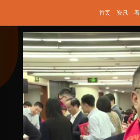
首页
资讯
看
探索发现
爱上博物馆
少年博物说
考古公开课
如果国宝会说话
物现文明
国宝发现
2025央博新春云庙会
国家宝藏
非遗里的中国
国宝讲坛
何以文