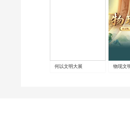
季雅集的社团活动模式。
（《印刻百年》 第4集 孤
山证印）
何以文明大展
物现文