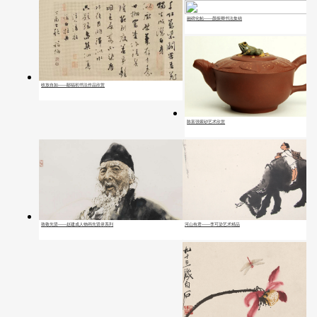
融碑化帖——颜振卿书法集锦
收放自如——鄢福初书法作品欣赏
陈富强紫砂艺术欣赏
河山有君——李可染艺术精品
致敬先贤——赵建成人物画先贤录系列