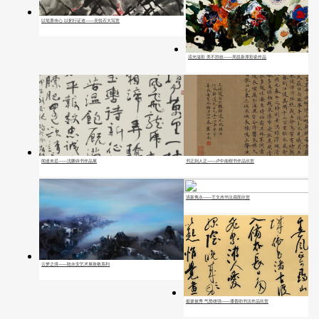
以笔墨传心 以躬行证道——吴悦石大写意
流光溢彩 美不胜收——周昌新厚彩瓷作品
闻道未迟——沈鹏诗书作品展
书正则人正——卢中南楷书作品欣赏
清新隽永——王文杰书法扇面欣赏
云梦之境——陆永安艺术展致敬系列
挺拔俊秀 气势雄强——潘善助书法作品欣赏