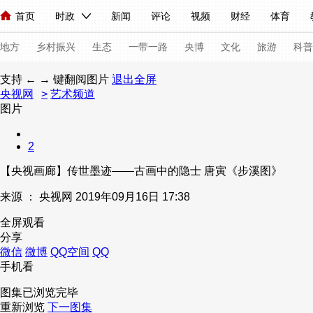
首页
时政
新闻
评论
视频
财经
体育
人民领袖习近平
直播
海外频道
片库
iPanda
栏目大全
联播+
English
中国领导人
节目单
Монгол
听音
央视快评
微视频
习式妙语
主持人
下
地方
乡村振兴
生态
一带一路
央博
文化
旅游
科普
支持 ← → 键翻阅图片
退出全屏
央视网
>
艺术频道
总台春晚
网络春晚
共产党员网
秧纪录
纪录片网
图片
2
新闻
国内
国际
评论
经济
军事
科技
法
【央视画廊】传世墨迹——古画中的隐士 唐寅《步溪图》
人民领袖习近平
联播+
热解读
天天学习
习式妙语
来源 ：
央视网
2019年09月16日 17:38
视频
小央视频
小央直播
直播中国
熊猫频道
V
全屏观看
分享
现场
前线
比划
快看
蓝海中国
新兵请入列
微信
微博
QQ空间
QQ
手机看
体育
直播
竞猜
2026年世界杯
2026年冬奥会
图集已浏览完毕
VIP会员
CCTV奥林匹克频道
生活体育大会
体育江湖
重新浏览
下一图集