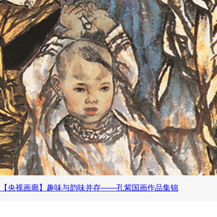
【央视画廊】趣味与韵味并存——孔紫国画作品集锦