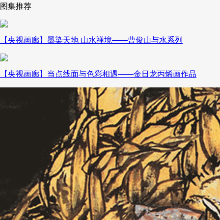
图集推荐
财经
教育
乡村振兴
生态环境
一带一路
央博
大国智造
大国展会
大国保险
云顶对话
云起
超
【央视画廊】墨染天地 山水禅境——曹俊山与水系列
【央视画廊】当点线面与色彩相遇——金日龙丙烯画作品
CCTV.节目官网
直播
节目单
栏目
片库
热播榜