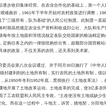
后逐步收归集体经营。在农业合作化的基础上，第一个人民
期的艰难曲折，1961年下半年开始对农村政策进行调整，1
成了“三级所有，队为基础”的人民公社制度。此制度一直延
体时期虽然规定农业生产资料和收成归公社、大队和生产
级每年按土地面积等情况核定各队交给国家的粮油棉定购
，定购任务之内的一律按统购价出售，超额部分国营粮站
具体的政策，不仅关系的农民，还关系到美术家。
民政府委员会第八次会议通过、并于同月30日施行了《中华
阶级封建剥削的土地所有制，实行农民的土地所有制，借
，从1950年冬到1952年底，贯彻执行《土地改革法》
骤地开展了土地改革运动。土地改革的完成，使3亿多农民
固了工农联盟和人民民主专政。”土改使没有土地或缺少
的变化。而在这一过程中，斗地主，诉苦，烧地契，分田地