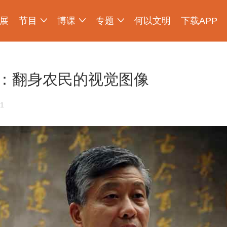
展
节目
博课
专题
何以文明
下载APP
少年博物说
爱上博物馆
探索发现
物现文明
考古公开课
如果国宝会说话
2025央博新春云庙会
国宝发现
国家宝藏
非遗里的中国
国宝讲坛
何以文明大展
：翻身农民的视觉图像
1