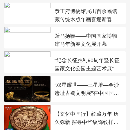
恭王府博物馆展出百余幅馆
藏传统木版年画喜迎新春
跃马扬鞭——中国国家博物
馆马年新春文化展开幕
“纪念长征胜利90周年暨长征
国家文化公园主题艺术展”在
太庙艺术馆开幕
“双星耀世——三星堆—金沙
遗址古蜀文明展”在中国国家
博物馆展出
【文化中国行】纹藏万年 历
久弥新 探寻中华纹饰纹样之