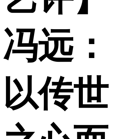
冯远：
以传世