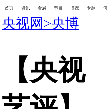
首页
资讯
看展
节目
博课
专题
何
央视网
>
央博
下次自动登录
忘记密码
登录
立即注册
使用合作网站账号登录
【央视
艺评】