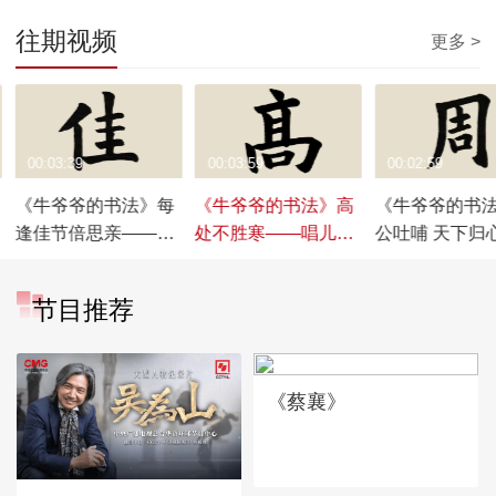
往期视频
更多 >
00:03:39
00:03:59
00:02:59
《牛爷爷的书法》每
《牛爷爷的书法》高
《牛爷爷的书
逢佳节倍思亲——唱
处不胜寒——唱儿歌
公吐哺 天下归
儿歌学写“佳”
学写“高”
唱儿歌学写“周”
节目推荐
《蔡襄》