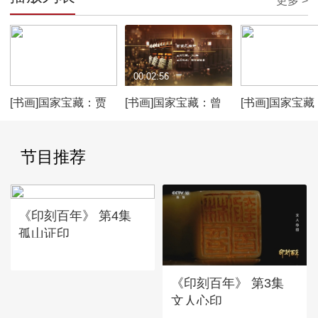
更多 >
00:02:48
00:02:56
00:02:58
[书画]国家宝藏：贾
[书画]国家宝藏：曾
[书画]国家宝藏
湖骨笛
侯乙编钟
林七贤与荣启
节目推荐
《印刻百年》 第4集
孤山证印
《印刻百年》 第3集
文人心印