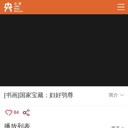
[书画]国家宝藏：妇好鸮尊
简介
84
播放列表