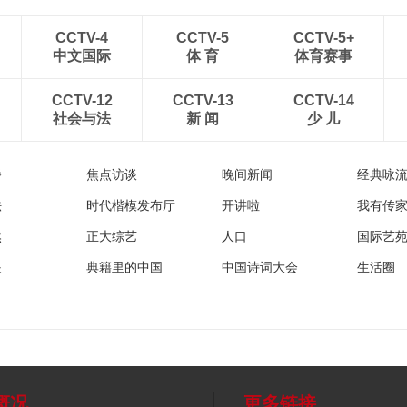
CCTV-4
CCTV-5
CCTV-5+
中文国际
体 育
体育赛事
CCTV-12
CCTV-13
CCTV-14
社会与法
新 闻
少 儿
播
焦点访谈
晚间新闻
经典咏
法
时代楷模发布厅
开讲啦
我有传
然
正大综艺
人口
国际艺
眼
典籍里的中国
中国诗词大会
生活圈
概况
更多链接