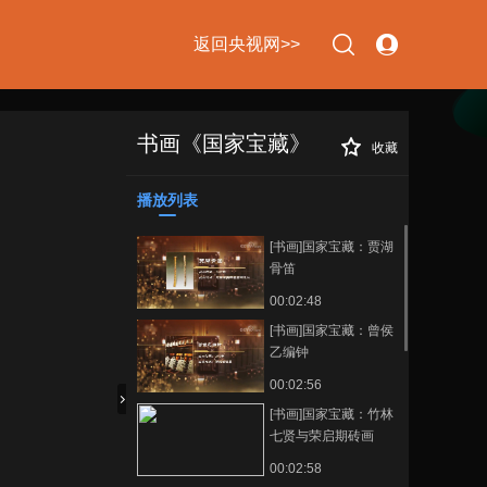
返回央视网>>
书画《国家宝藏》
收藏
[书画]国家宝藏：皿
正在播放
方罍
播放列表
下次自动登录
忘记密码
[书画]国家宝藏：贾湖
立即注册
登录
骨笛
00:02:48
使用合作网站账号登录
[书画]国家宝藏：曾侯
乙编钟
00:02:56
[书画]国家宝藏：竹林
七贤与荣启期砖画
00:02:58