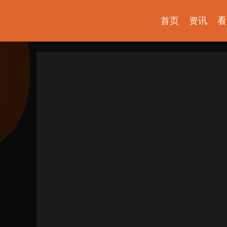
首页
资讯
看
探索发现
爱上博物馆
少年博物说
考古公开课
如果国宝会说话
物现文明
国宝发现
2025央博新春云庙会
国家宝藏
非遗里的中国
国宝讲坛
何以文