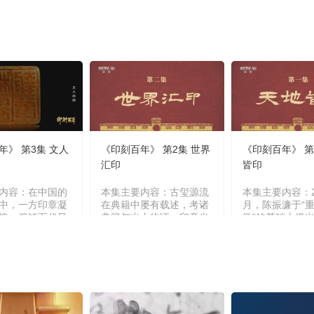
年》 第3集 文人
《印刻百年》 第2集 世界
《印刻百年》 第
汇印
皆印
内容：在中国的
本集主要内容：古玺源流
本集主要内容：2
中，一方印章凝
在典籍中屡有载述，考诸
月，陈振濂于“
魄，熔铸百代风
典籍与出土物证，印章当
学”的基础上提出
之中，千年文明
肇始于商贸勃兴之际，为
学”概念，“大印
历代匠心的神思
保货殖流转之信，凭信之
盖传统印学材料
，方寸乾坤纳须
物应运而生，而后，随文
究，还包括金石
，天地万象尽在
明演进，印信之制亦在岁
学、传拓学、古
之间。（《印刻
月中流转生辉。（《印刻
诸多领域探索以
第3集 文人心
百年》 第2集 世界汇
章深度解析。（
印）
年》 第1集 天