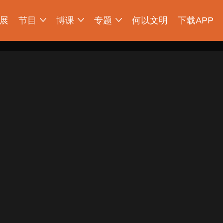
展
节目
博课
专题
何以文明
下载APP
明大展