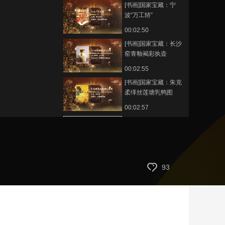
[书画]国家宝藏：宁
波“万工轿”
00:02:50
[书画]国家宝藏：长沙
窑青釉褐彩执壶
00:02:55
[书画]国家宝藏：朱克
柔缂丝莲塘乳鸭图
00:02:57
[书画]国家宝藏：坤舆
万国全图
00:02:58
[书画]国家宝藏：杜虎
93
符
00:02:57
[书画]国家宝藏：妇好
鸮尊
00:02:46