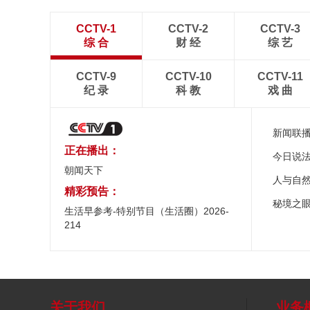
CCTV-1
CCTV-2
CCTV-3
综 合
财 经
综 艺
CCTV-9
CCTV-10
CCTV-11
纪 录
科 教
戏 曲
新闻联
正在播出：
今日说
朝闻天下
人与自
精彩预告：
秘境之
生活早参考-特别节目（生活圈）2026-
214
关于我们
业务