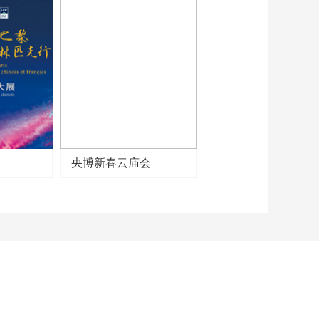
00:02:58
[书画]国家宝藏：大报
恩寺琉璃塔拱门
00:02:56
[书画]国家宝藏：各种
釉彩大瓶
00:02:48
[书画]国家宝藏：葡萄
花鸟纹银香囊
央博新春云庙会
00:02:39
[书画]国家宝藏：玉琮
00:03:03
[书画]国家宝藏：落霞
式“彩凤鸣岐”七弦琴
00:03:05
[书画]国家宝藏第2
季：鹿晗饰沈德符 演