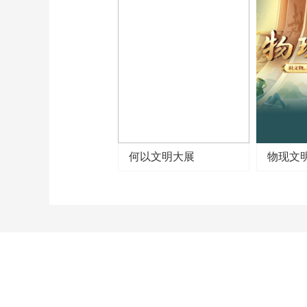
季雅集的社团活动模式。
（《印刻百年》 第4集 孤
山证印）
何以文明大展
物现文