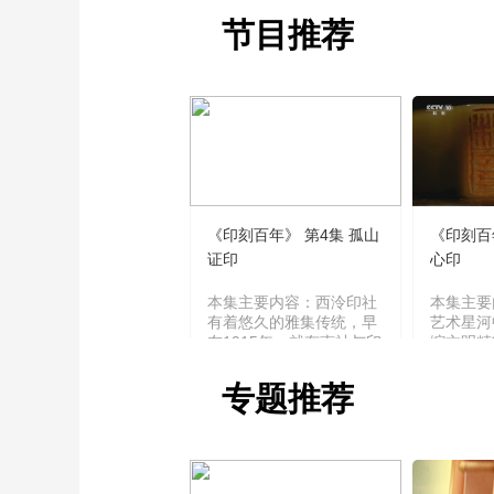
节目推荐
《印刻百年》 第4集 孤山
《印刻百
证印
心印
本集主要内容：西泠印社
本集主要
有着悠久的雅集传统，早
艺术星河
在1915年，就有南社与印
缩文明精
社两大学术团体共同举办
骨，印文
雅集的记载，但是百余年
的史脉与
专题推荐
间几度中断，2003年西泠
交相辉映
印社百年大庆之后，重续
弥于芥子
同人雅集传统，于2004年
朱白纵横
起恢复了春季雅集，并逐
百年》 
渐发展形成现在的春秋两
印）