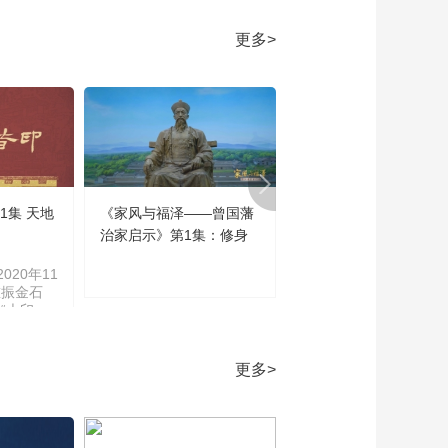
[书画]国家宝藏：洛神
更多>
赋图
00:02:43
[书画]国家宝藏：铜鎏
金木芯马镫
00:02:39
[书画]国家宝藏：阙楼
仪仗图
1集 天地
《家风与福泽——曾国藩
《家风与福泽——曾国
00:03:01
治家启示》第1集：修身
治家启示》第2集：齐
[书画]国家宝藏：商鞅
020年11
方升
重振金石
00:02:55
“大印
学”不仅涵
[书画]国家宝藏：大克
技能研
鼎
学、碑帖
更多>
文字学等
00:02:56
及世界印
[书画]国家宝藏：皿方
《印刻百
罍
地皆印）