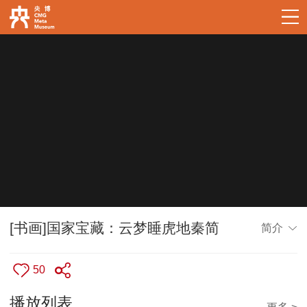
[书画]国家宝藏：云梦睡虎地秦简
简介
50
播放列表