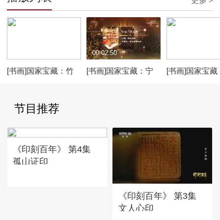
更多 >
00:02:58
00:02:50
00:02:55
[书画]国家宝藏：竹
[书画]国家宝藏：宁
[书画]国家宝藏
林七贤与荣启期砖画
波“万工轿”
沙窑青釉褐彩
节目推荐
《印刻百年》 第4集
孤山证印
《印刻百年》 第3集
文人心印