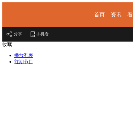
首页
资讯
看
探索发现
爱上博物馆
少年博物说
考古公开课
如果国宝会说话
物现文明
国宝发现
2025央博新春云庙会
国家宝藏
非遗里的中国
国宝讲坛
何以文
分享
手机看
收藏
播放列表
往期节目