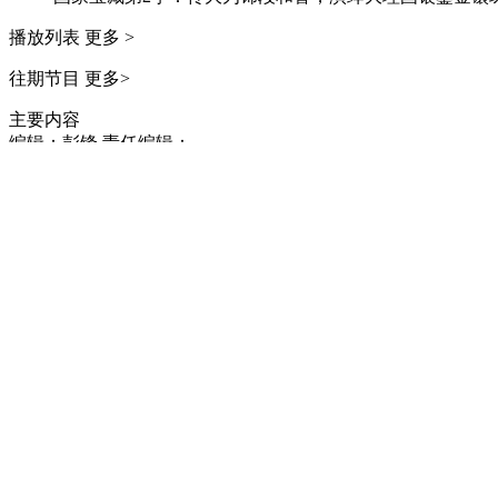
播放列表
更多 >
往期节目
更多>
主要内容
编辑：彭锋
责任编辑：
播放列表
正在加载...
播放列表
正在加载...
节目推荐
更多>
《印刻百年》 第4集 孤山证印
本集主要内容：西泠印社有着悠久的雅集传统，早在191
集传统，于2004年起恢复了春季雅集，并逐渐发展形成