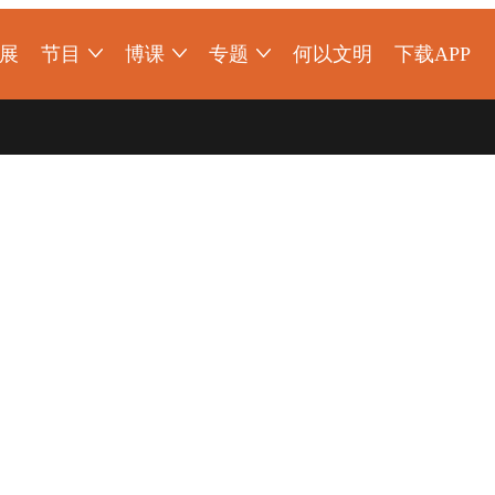
展
节目
博课
专题
何以文明
下载APP
明大展