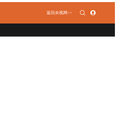
返回央视网>>
下次自动登录
忘记密码
登录
立即注册
使用合作网站账号登录