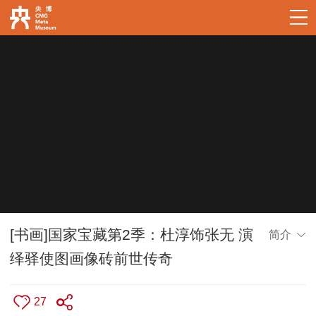
[书画]国家宝藏第2季：杜淳饰张无 演
简介
绎驿使图画像砖前世传奇
27