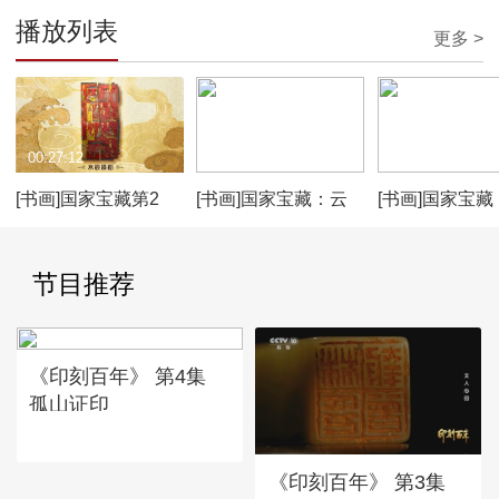
播放列表
更多 >
00:27:12
00:02:47
00:03:00
[书画]国家宝藏第2
[书画]国家宝藏：云
[书画]国家宝藏
季：木板漆画 守护人
纹铜禁
岁通天帖
罗晋唐嫣
节目推荐
《印刻百年》 第4集
孤山证印
《印刻百年》 第3集