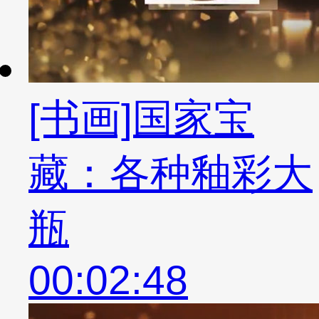
[书画]国家宝
藏：各种釉彩大
瓶
00:02:48