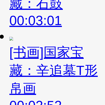
藏：石鼓
00:03:01
[书画]国家宝
藏：辛追墓T形
帛画