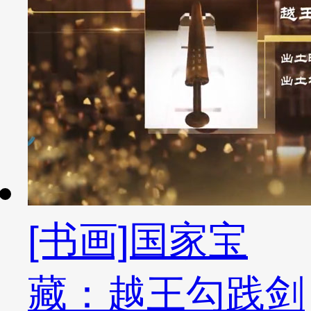
[书画]国家宝
藏：越王勾践剑