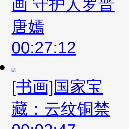
画 守护人罗晋
唐嫣
00:27:12
[书画]国家宝
藏：云纹铜禁