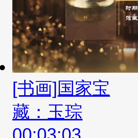
[书画]国家宝
藏：玉琮
00:03:03