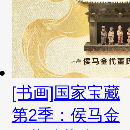
[书画]国家宝藏
第2季：侯马金