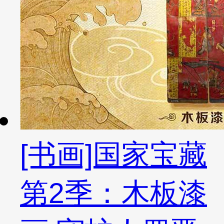
[书画]国家宝藏
第2季：木板漆