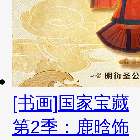
[书画]国家宝藏
第2季：鹿晗饰