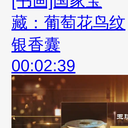
[书画]国家宝
藏：葡萄花鸟纹
银香囊
00:02:39