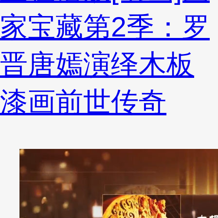
家宝藏第2季：罗
晋唐嫣演绎木板
漆画前世传奇