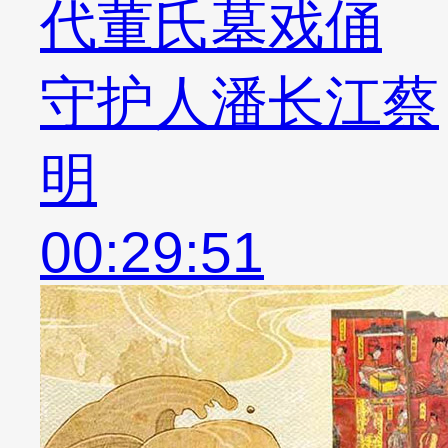
代董氏墓戏俑
守护人潘长江蔡
明
00:29:51