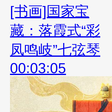
[书画]国家宝
藏：落霞式“彩
凤鸣岐”七弦琴
00:03:05