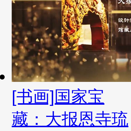
[书画]国家宝
藏：大报恩寺琉