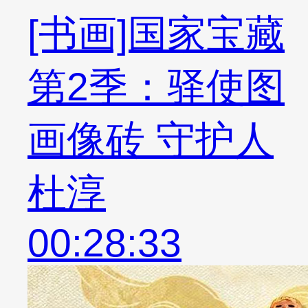
[书画]国家宝藏
第2季：驿使图
画像砖 守护人
杜淳
00:28:33