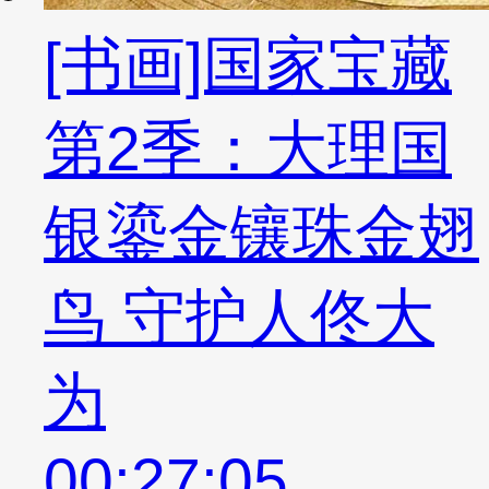
[书画]国家宝藏
第2季：大理国
银鎏金镶珠金翅
鸟 守护人佟大
为
00:27:05