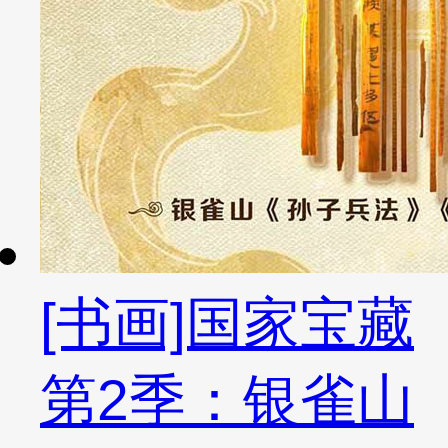
[书画]国家宝藏
第2季：银雀山