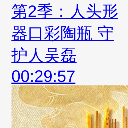
第2季：人头形
器口彩陶瓶 守
护人吴磊
00:29:57