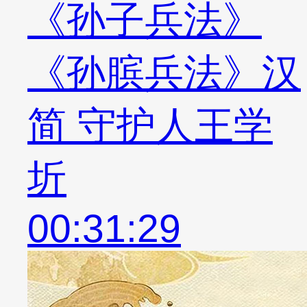
《孙子兵法》
《孙膑兵法》汉
简 守护人王学
圻
00:31:29