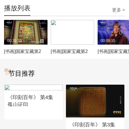
播放列表
更多 >
00:31:10
00:27:53
00:09:15
[书画]国家宝藏第2
[书画]国家宝藏第2
[书画]国家宝藏
季：格萨尔唐卡 守护
季：后蜀残石经 守护
季：李光洁饰山
人蒲巴甲索朗卓嘎多
人郑恺
绎四牛鎏金骑
节目推荐
布杰
贝器前世传奇
《印刻百年》 第4集
孤山证印
《印刻百年》 第3集