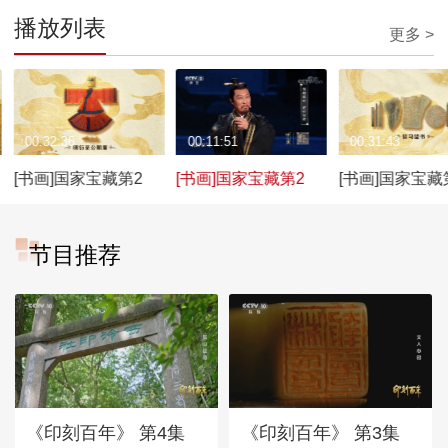
播放列表
更多 >
00:32:36
00:11:51
00:31:43
[书画]国家宝藏第2
[书画]国家宝藏第2
[书画]国家宝藏
季：明衍圣公朝服 守
季：韩童生饰赵鞅 演
季：侯马盟书 
护人鹿晗
绎侯马盟书前世传奇
韩童生
节目推荐
《印刻百年》 第4集
《印刻百年》 第3集