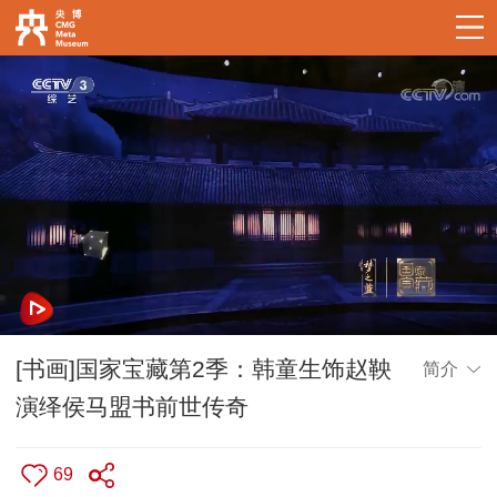
[书画]国家宝藏第2季：韩童生饰赵鞅
简介
演绎侯马盟书前世传奇
69