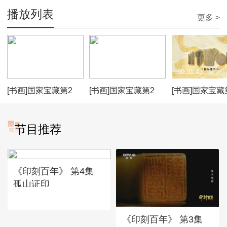
播放列表
更多 >
00:32:36
00:11:51
00:31:43
[书画]国家宝藏第2
[书画]国家宝藏第2
[书画]国家宝藏
季：明衍圣公朝服 守
季：韩童生饰赵鞅 演
季：侯马盟书 
护人鹿晗
绎侯马盟书前世传奇
韩童生
节目推荐
《印刻百年》 第4集
孤山证印
《印刻百年》 第3集