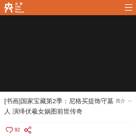
[书画]国家宝藏第2季：尼格买提饰守墓
简介
人 演绎伏羲女娲图前世传奇
92