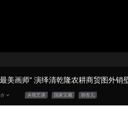
播
放
器。
播
画
设
放
质
置
速
度
“最美画师” 演绎清乾隆农耕商贸图外销
央视艺课
国家宝藏
胡杏儿
简介