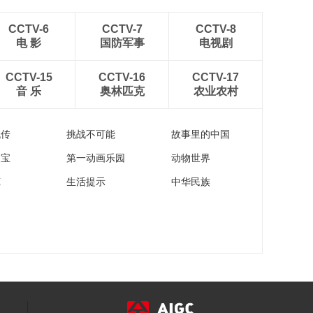
[书画]国家宝藏第1
季：那英饰朱刚 演绎
CCTV-6
CCTV-7
CCTV-8
朱克柔缂丝莲塘乳鸭
00:08:08
电 影
国防军事
电视剧
图前世传奇
[书画]国家宝藏第1
季：朱克柔缂丝莲塘
CCTV-15
CCTV-16
CCTV-17
乳鸭图 守护人那英
音 乐
奥林匹克
农业农村
00:30:02
[书画]国家宝藏第1
季：易烊千玺饰易 演
流传
挑战不可能
故事里的中国
绎大克鼎前世传奇
00:08:05
家宝
第一动画乐园
动物世界
[书画]国家宝藏第1
苑
生活提示
中华民族
季：大克鼎 守护人易
烊千玺
00:35:00
[书画]国家宝藏第1
季：任重饰朱全来 演
绎宁波“万工轿”前世传
00:11:20
奇
[书画]国家宝藏第1
季：孙淳饰雷威 演绎
落霞式“彩凤鸣岐”七弦
00:08:40