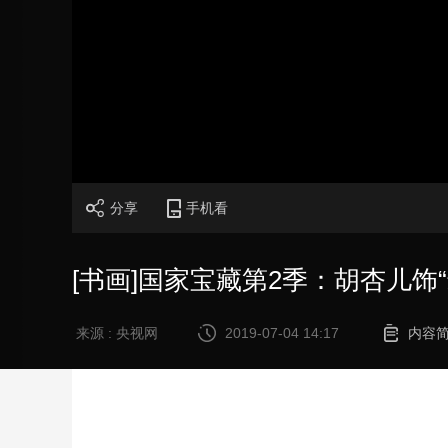
加
载
/
完
成
:
0%
分享
手机看
[书画]国家宝藏第2季：胡杏儿饰
来源 : 央视网
2019-07-04 14:17
内容