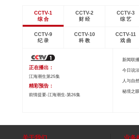
CCTV-1
CCTV-2
CCTV-3
综 合
财 经
综 艺
CCTV-9
CCTV-10
CCTV-11
纪 录
科 教
戏 曲
新闻联
正在播出：
今日说
江海潮生第25集
人与自
精彩预告：
秘境之
前情提要-江海潮生-第26集
关于我们
业务