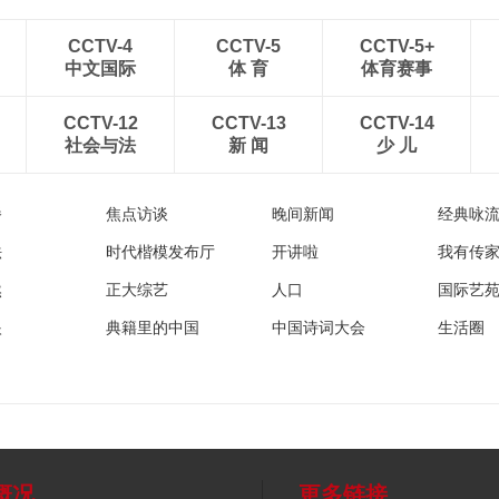
CCTV-4
CCTV-5
CCTV-5+
中文国际
体 育
体育赛事
CCTV-12
CCTV-13
CCTV-14
社会与法
新 闻
少 儿
播
焦点访谈
晚间新闻
经典咏
法
时代楷模发布厅
开讲啦
我有传
然
正大综艺
人口
国际艺
眼
典籍里的中国
中国诗词大会
生活圈
概况
更多链接