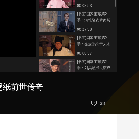
师” 演绎清乾隆农耕商
00:08:53
贸图外销壁纸前世传
[书画]国家宝藏第2
奇
季：清乾隆农耕商贸
图外销壁纸 守护人胡
00:27:38
杏儿
[书画]国家宝藏第2
季：岳云鹏饰于人杰
演绎宋金项饰前世传
静
00:08:37
音
奇
(m)
[书画]国家宝藏第2
季：刘昊然肖央演绎
金漆木雕大神龛前世
00:12:23
传奇
壁纸前世传奇
[书画]国家宝藏第2
季：王劲松饰中山王
演绎错金银四龙四凤
00:09:01
33
铜方案座前世传奇
[书画]国家宝藏第1
季：宁波“万工轿” 守
护人任重
00:35:12
[书画]国家宝藏第1