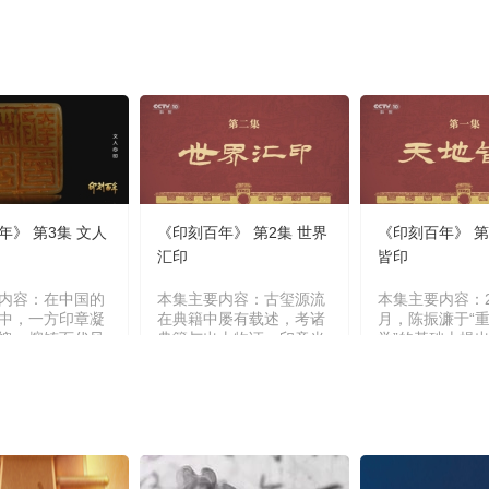
年》 第3集 文人
《印刻百年》 第2集 世界
《印刻百年》 第
汇印
皆印
内容：在中国的
本集主要内容：古玺源流
本集主要内容：2
中，一方印章凝
在典籍中屡有载述，考诸
月，陈振濂于“
魄，熔铸百代风
典籍与出土物证，印章当
学”的基础上提出
之中，千年文明
肇始于商贸勃兴之际，为
学”概念，“大印
历代匠心的神思
保货殖流转之信，凭信之
盖传统印学材料
，方寸乾坤纳须
物应运而生，而后，随文
究，还包括金石
，天地万象尽在
明演进，印信之制亦在岁
学、传拓学、古
之间。（《印刻
月中流转生辉。（《印刻
诸多领域探索以
第3集 文人心
百年》 第2集 世界汇
章深度解析。（
印）
年》 第1集 天