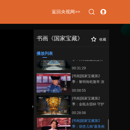
00:11:18
传奇
[书画]国家宝藏第2
返回央视网>>
季：蒲巴甲索朗卓嘎
多布杰演绎格萨尔唐
00:11:22
卡前世传奇
[书画]国家宝藏第2
季：郑恺饰孟昶 演绎
书画《国家宝藏》
收藏
[书画]国家宝藏第2
正在播放
后蜀残石经前世传奇
00:07:37
季：胡杏儿饰“最美画师” 演绎清
乾隆农耕商贸图外销壁纸前世传
播放列表
[书画]国家宝藏第2
奇
下次自动登录
忘记密码
季：样式雷建筑烫样
守护人王菲
00:31:29
立即注册
登录
[书画]国家宝藏第2
季：黎明饰乾隆帝 演
绎金瓯永固杯前世传
使用合作网站账号登录
00:08:55
奇
[书画]国家宝藏第2
季：金瓯永固杯 守护
人黎明
00:28:08
[书画]国家宝藏第2
季：胡杏儿饰“最美画