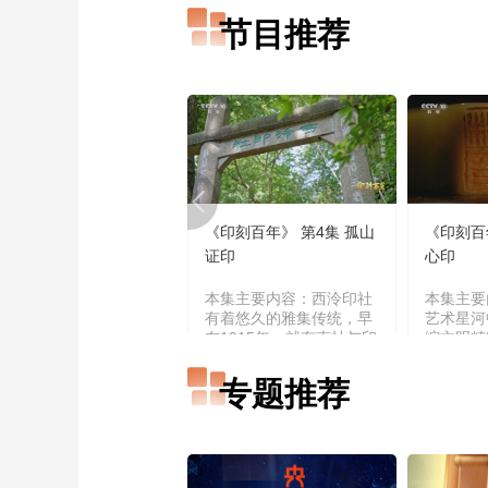
节目推荐
《印刻百年》 第4集 孤山
《印刻百
证印
心印
本集主要内容：西泠印社
本集主要
有着悠久的雅集传统，早
艺术星河
在1915年，就有南社与印
缩文明精
社两大学术团体共同举办
骨，印文
雅集的记载，但是百余年
的史脉与
专题推荐
间几度中断，2003年西泠
交相辉映
印社百年大庆之后，重续
弥于芥子
同人雅集传统，于2004年
朱白纵横
起恢复了春季雅集，并逐
百年》 
渐发展形成现在的春秋两
印）