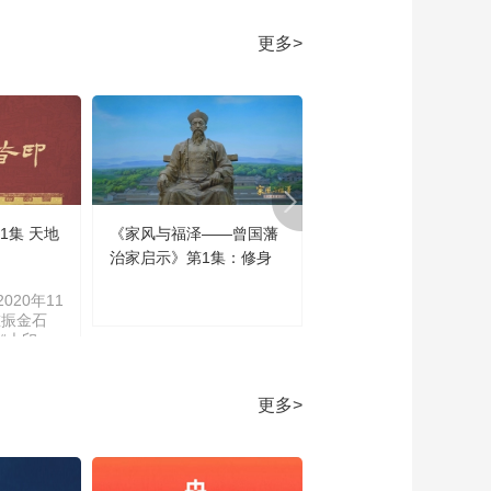
季：落霞式“彩凤鸣
岐”七弦琴 守护人孙淳
00:30:35
更多>
[书画]国家宝藏第1
季：玉琮 守护人周冬
雨
00:34:04
[书画]国家宝藏第1
季：秦海璐饰沈姑娘
演绎大报恩寺琉璃塔
00:10:02
拱门前世传奇
1集 天地
《家风与福泽——曾国藩
《家风与福泽——曾国
[书画]国家宝藏第1
季：大报恩寺琉璃塔
治家启示》第1集：修身
治家启示》第2集：齐
拱门 守护人秦海璐
00:34:24
020年11
[书画]国家宝藏第1
重振金石
“大印
季：张晨光饰李之藻
学”不仅涵
演绎坤舆万国全图前
00:06:54
技能研
世传奇
学、碑帖
[书画]国家宝藏第1
更多>
文字学等
季：坤舆万国全图 守
及世界印
护人张晨光
00:27:35
《印刻百
地皆印）
[书画]国家宝藏第1