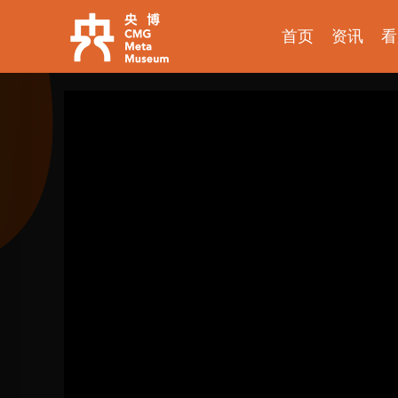
首页
资讯
看
探索发现
爱上博物馆
少年博物说
考古公开课
如果国宝会说话
物现文明
国宝发现
2025央博新春云庙会
国家宝藏
非遗里的中国
国宝讲坛
何以文