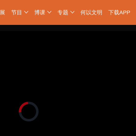
展
节目
博课
专题
何以文明
下载APP
明大展
正
在
加
载
视
频