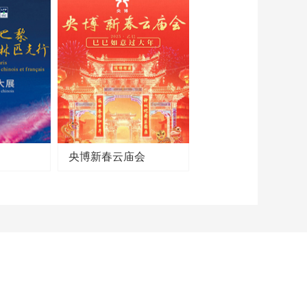
季：袁弘饰嵇康 演绎
竹林七贤与荣启期砖
00:11:21
画前世传奇
[书画]国家宝藏第1
季：竹林七贤与荣启
期砖画 守护人袁弘
00:37:44
[书画]国家宝藏第2
季：王菲饰《大公
报》记者 演绎样式雷
00:07:48
建筑烫样前世传奇
[书画]国家宝藏第1
央博新春云庙会
季：皿方罍 守护人黄
渤
00:39:13
[书画]国家宝藏第1
季：黄磊饰秦始皇 演
绎商鞅方升前世传奇
00:11:14
[书画]国家宝藏第1
季：商鞅方升 守护人
黄磊
00:31:24