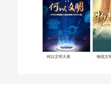
季雅集的社团活动模式。
（《印刻百年》 第4集 孤
山证印）
何以文明大展
物现文