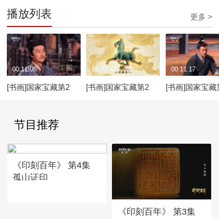
播放列表
更多 >
00:11:06
00:30:48
00:11:17
[书画]国家宝藏第2
[书画]国家宝藏第2
[书画]国家宝藏
季：黄轩饰张掖长 演
季：铜奔马 守护人黄
季：杜淳饰张无
绎铜奔马前世传奇
轩
驿使图画像砖
节目推荐
奇
《印刻百年》 第4集
孤山证印
《印刻百年》 第3集