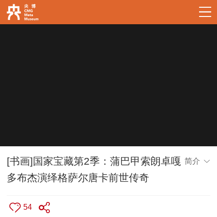
[书画]国家宝藏第2季：蒲巴甲索朗卓嘎
简介
多布杰演绎格萨尔唐卡前世传奇
54