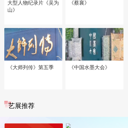
大型人物纪录片《吴为
《蔡襄》
山》
《大师列传》第五季
《中国水墨大会》
艺展推荐