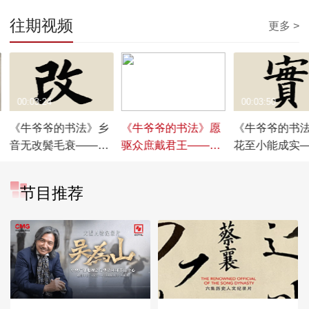
往期视频
更多 >
00:03:24
00:03:40
00:03:50
《牛爷爷的书法》乡
《牛爷爷的书法》愿
《牛爷爷的书
音无改鬓毛衰——唱
驱众庶戴君王——唱
花至小能成实
儿歌学写“改”
儿歌学写“庶”
儿歌学写“实”
节目推荐