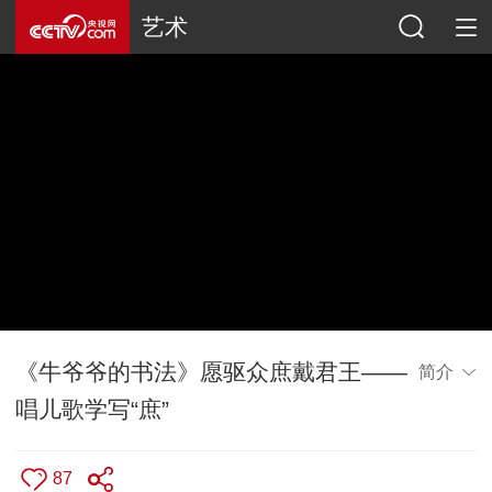
艺术
《牛爷爷的书法》愿驱众庶戴君王——
简介
唱儿歌学写“庶”
87