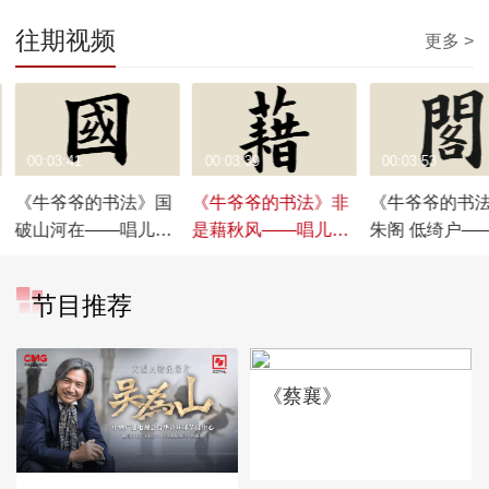
往期视频
更多 >
00:03:41
00:03:39
00:03:53
《牛爷爷的书法》国
《牛爷爷的书法》非
《牛爷爷的书
破山河在——唱儿歌
是藉秋风——唱儿歌
朱阁 低绮户—
学写“国”
学写“藉”
歌学写“阁”
节目推荐
《蔡襄》