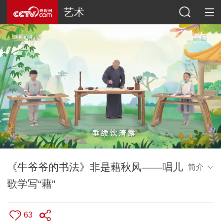
艺术
《牛爷爷的书法》非是藉秋风——唱儿
简介
歌学写“藉”
63