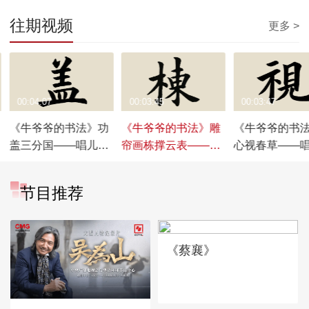
往期视频
更多 >
00:04:07
00:03:45
00:03:47
《牛爷爷的书法》功
《牛爷爷的书法》雕
《牛爷爷的书
盖三分国——唱儿歌
帘画栋撑云表——唱
心视春草——
学写“盖”
儿歌学写“栋”
学写“视”
节目推荐
《蔡襄》