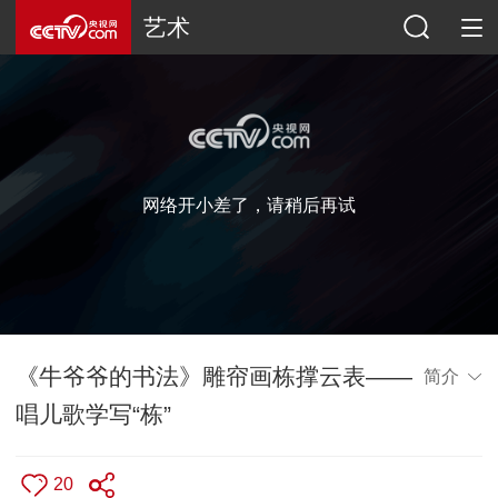
艺术
网络开小差了，请稍后再试
《牛爷爷的书法》雕帘画栋撑云表——
简介
唱儿歌学写“栋”
20