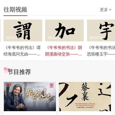
往期视频
更多 >
00:03:48
00:03:53
00:03:34
《牛爷爷的书法》谓
《牛爷爷的书法》阴
《牛爷爷的书
经海底问无由——唱
阴溪曲绿交加——唱
恐琼楼玉宇—
儿歌学写“谓”
儿歌学写“加”
歌学写“宇”
节目推荐