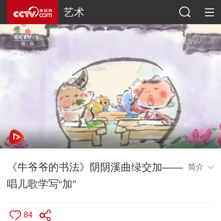
艺术
《牛爷爷的书法》阴阴溪曲绿交加——
简介
唱儿歌学写“加”
84