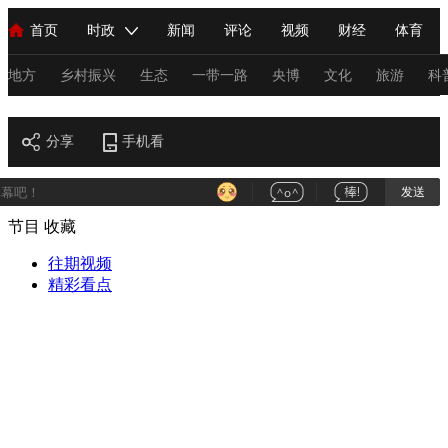
首页
时政
新闻
评论
视频
财经
体育
人民领袖习近平
直播
海外频道
片库
iPanda
栏目大全
联播+
English
中国领导人
节目单
Монгол
听音
央视快评
微视频
习式妙语
主持人
地方
乡村振兴
生态
一带一路
央博
文化
旅游
科
艺术
总台春晚
分享
手机看
网络春晚
共产党员网
秧纪录
纪录片网
发送
节目
收藏
新闻
国内
国际
评论
经济
军事
科技
法
人民领袖习近平
往期视频
联播+
热解读
天天学习
习式妙语
精彩看点
视频
小央视频
小央直播
直播中国
熊猫频道
V
现场
前线
比划
快看
蓝海中国
新兵请入列
体育
直播
竞猜
2026年世界杯
2026年冬奥会
C
VIP会员
CCTV奥林匹克频道
生活体育大会
体育江湖