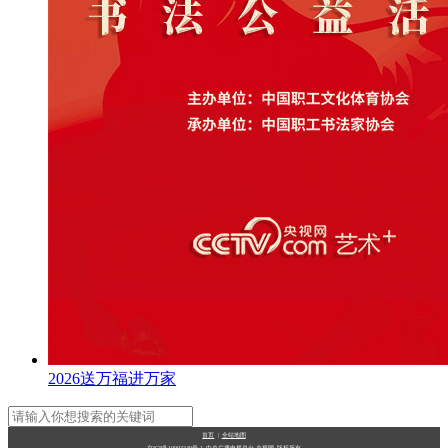
2026送万福进万家
首页
|
全站地图
京ICP备10003349号-1
中央广播电视总台
央视网
版权所有