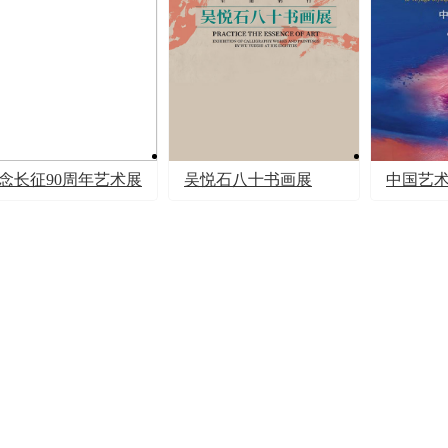
念长征90周年艺术展
吴悦石八十书画展
中国艺