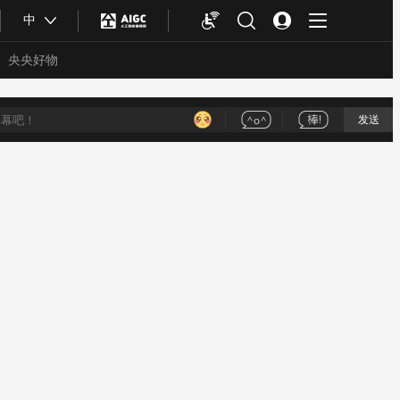
中
央央好物
发送
合体育
亚冬会