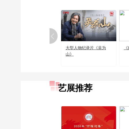
大型人物纪录片《吴为
《
山》
艺展推荐