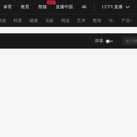
体育
教育
熊猫
直播中国
4K
CCTV.直播
式妙语
主持人
下载央视影音
热解读
天天学习
旅游
科普
健康
乐龄
阅读
艺术
数智
5G
产业+
弹幕
纪录片网
国家大剧院
大型活动
科技
法治
文娱
人物
公益
图片
习式妙语
央视快评
央视网评
光华锐评
锋面
频道
VR/AR
4K专区
全景新闻
请入列
人生第一次
人生第二次
冬奥会
CBA
NBA
中超
国足
国际足球
网球
综
体育江湖
文化体育
冰雪道路
足球道路