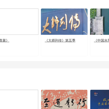
蔡襄》
《大师列传》第五季
《中国水