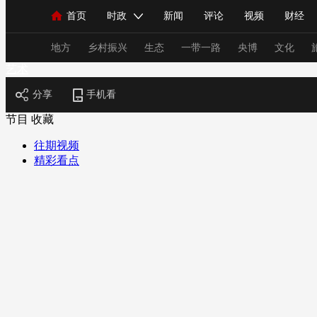
首页
时政
新闻
评论
视频
财经
人民领袖习近平
直播
海外频道
片库
iPanda
栏目大全
联播+
English
中国领导人
节目单
Монгол
听音
央视快评
微视频
习
地方
乡村振兴
生态
一带一路
央博
文化
艺术
分享
手机看
总台春晚
网络春晚
共产党员网
秧纪录
节目
收藏
往期视频
精彩看点
新闻
国内
国际
评论
经济
军事
人民领袖习近平
联播+
热解读
天天学习
视频
小央视频
小央直播
直播中国
熊猫
现场
前线
比划
快看
蓝海中国
新兵
体育
直播
竞猜
2026年世界杯
2026年
VIP会员
CCTV奥林匹克频道
生活体育大会