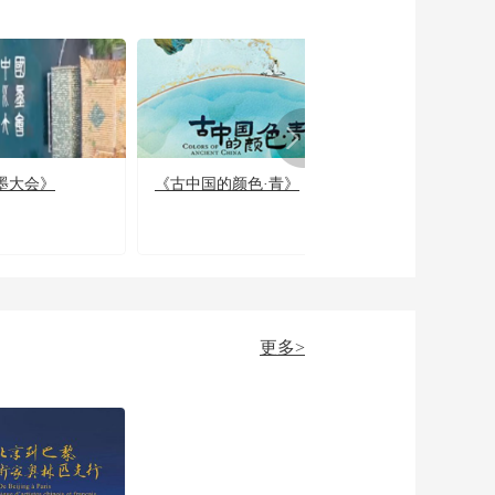
墨大会》
《古中国的颜色·青》
《春节那些事》
春节的当代回响
更多>