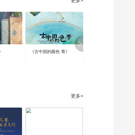
更多>
是地上霜——唱儿歌
学写“地”
00:03:55
《牛爷爷的书法》等
闲识得东风面——唱
儿歌学写“得”
00:03:47
《牛爷爷的书法》循
环不可寻——唱儿歌
》
《古中国的颜色·青》
《春节那些事》第四集
学写“循”
00:03:53
春节的当代回响
《牛爷爷的书法》谓
经海底问无由——唱
儿歌学写“谓”
00:03:48
《牛爷爷的书法》阴
阴溪曲绿交加——唱
更多>
儿歌学写“加”
00:03:53
《牛爷爷的书法》又
恐琼楼玉宇——唱儿
歌学写“宇”
00:03:34