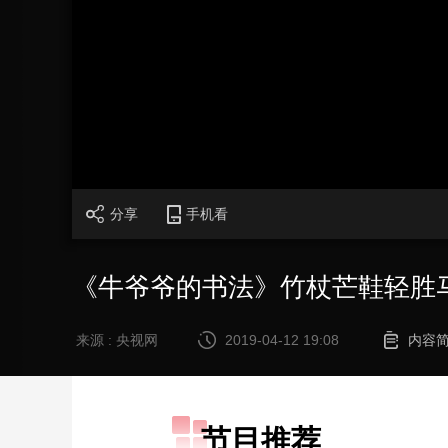
财经
教育
乡村振兴
生态环境
一带一路
大国智造
大国展会
大国保险
云顶对话
CCTV.节目官网
直播
节目单
栏目
片库
分享
手机看
《牛爷爷的书法》竹杖芒鞋轻胜马
来源 : 央视网
2019-04-12 19:08
内容
节目推荐