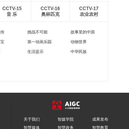
《牛爷爷的书法》低
CCTV-15
CCTV-16
CCTV-17
头思故乡——唱儿歌
音 乐
奥林匹克
农业农村
学写“思”
00:04:09
《牛爷爷的书法》煮
流传
挑战不可能
故事里的中国
豆持作羹——唱儿歌
学写“持”
00:03:41
家宝
第一动画乐园
动物世界
《牛爷爷的书法》七
苑
生活提示
中华民族
夕今宵看碧霄——唱
儿歌学写“霄”
00:03:53
《牛爷爷的书法》窗
竹影摇书案上——唱
儿歌学写“案”
00:03:27
《牛爷爷的书法》嘉
瑞天教及岁除——唱
儿歌学写“瑞”
00:04:00
《牛爷爷的书法》城
关于我们
智媒学院
成果发布
春草木深——唱儿歌
学写“城”
智慧媒体
智慧政务
智慧教育