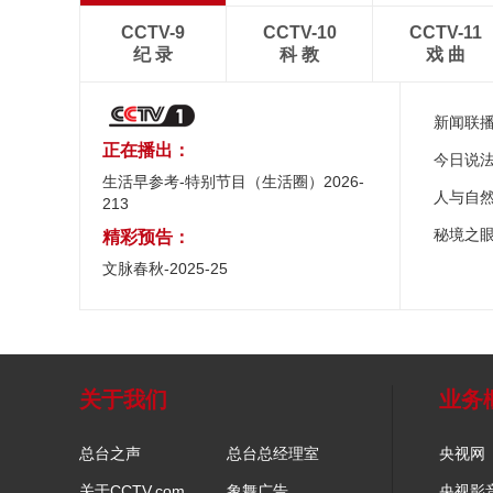
CCTV-9
CCTV-10
CCTV-11
纪 录
科 教
戏 曲
新闻联
正在播出：
今日说
生活早参考-特别节目（生活圈）2026-
人与自
213
秘境之
精彩预告：
文脉春秋-2025-25
关于我们
业务
总台之声
总台总经理室
央视网
关于CCTV.com
象舞广告
央视影