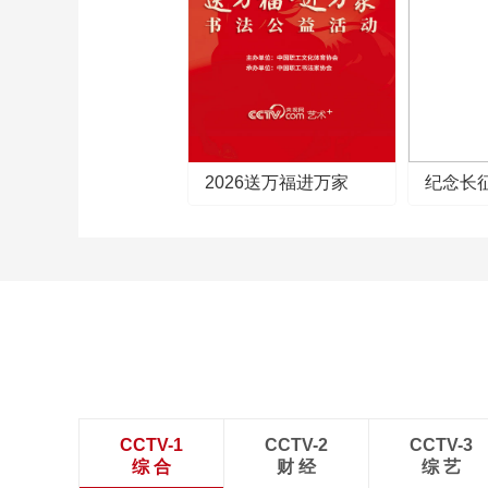
2026送万福进万家
纪念长
CCTV-1
CCTV-2
CCTV-3
综 合
财 经
综 艺