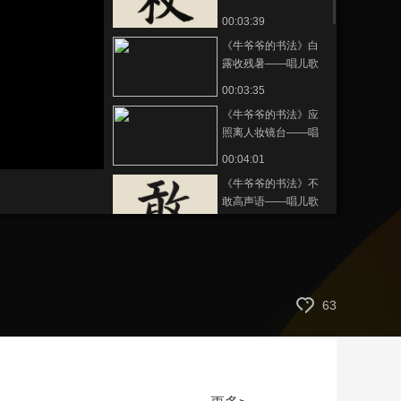
儿歌学写“杖”
00:03:39
艺术
汽车
数智
5G
产业+
《牛爷爷的书法》白
时尚
天气
才艺
网展
央央好物
露收残暑——唱儿歌
学写“暑”
00:03:35
《牛爷爷的书法》应
照离人妆镜台——唱
儿歌学写“镜”
00:04:01
《牛爷爷的书法》不
敢高声语——唱儿歌
学写“敢”
00:03:34
《牛爷爷的书法》蜀
道之难 难于上青天
——唱儿歌学写“道”
00:03:58
63
《牛爷爷的书法》惜
秦皇汉武——唱儿歌
学写“武”
00:03:10
《牛爷爷的书法》疑