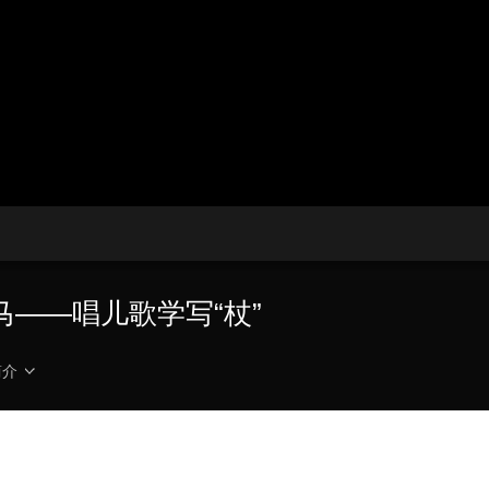
央博
非遗
文化
旅游
科普
健康
乐龄
阅读
云起
超级工厂
智敬中国
全民健康
颜选攻略
海洋
热播榜
总台企业白名单
——唱儿歌学写“杖”
简介