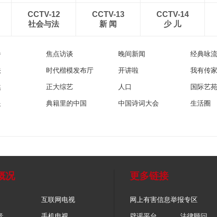
CCTV-12
CCTV-13
CCTV-14
社会与法
新 闻
少 儿
播
焦点访谈
晚间新闻
经典咏
法
时代楷模发布厅
开讲啦
我有传
然
正大综艺
人口
国际艺
眼
典籍里的中国
中国诗词大会
生活圈
概况
更多链接
互联网电视
网上有害信息举报专区
音
手机电视
辟谣平台
法律顾问