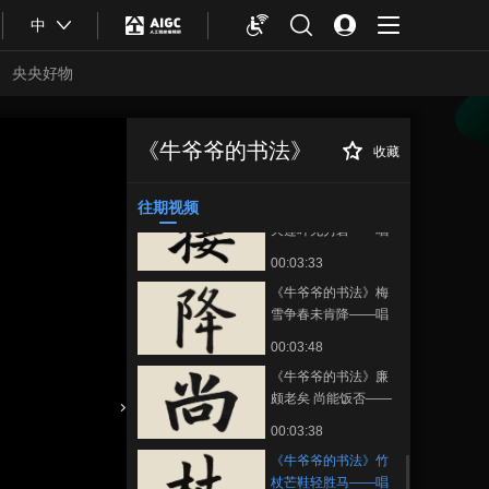
00:03:16
中
《牛爷爷的书法》与
君歌一曲 请君为我倾
央央好物
耳听——唱儿歌学
00:03:37
写“我”
《牛爷爷的书法》商
人重利轻别离——唱
《牛爷爷的书法》
收藏
《牛爷爷的书法》
正在播放
儿歌学写“利”
00:03:27
竹杖芒鞋轻胜马——唱儿歌学
写“杖”
往期视频
《牛爷爷的书法》接
天莲叶无穷碧——唱
儿歌学写“接”
00:03:33
《牛爷爷的书法》梅
雪争春未肯降——唱
儿歌学写“降”
00:03:48
《牛爷爷的书法》廉
颇老矣 尚能饭否——
唱儿歌学写“尚”
合体育
亚冬会
00:03:38
《牛爷爷的书法》竹
杖芒鞋轻胜马——唱