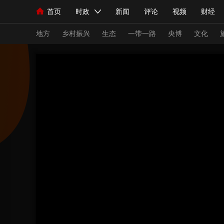
首页
时政
新闻
评论
视频
财经
人民领袖习近平
直播
海外频道
片库
iPanda
栏目大全
联播+
English
中国领导人
节目单
Монгол
听音
央视快评
微视频
习
地方
乡村振兴
生态
一带一路
央博
文化
总台春晚
网络春晚
共产党员网
秧纪录
新闻
国内
国际
评论
经济
军事
人民领袖习近平
联播+
热解读
天天学习
视频
小央视频
小央直播
直播中国
熊猫
现场
前线
比划
快看
蓝海中国
新兵
体育
直播
竞猜
2026年世界杯
2026
VIP会员
CCTV奥林匹克频道
生活体育大会