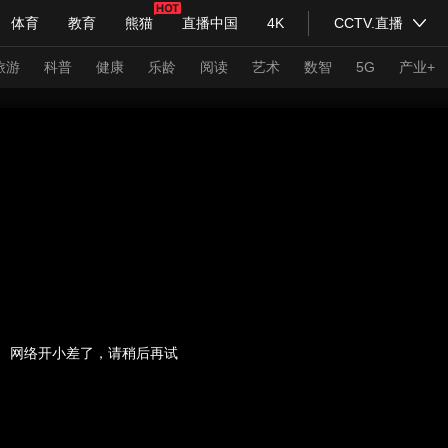
体育
教育
熊猫
直播中国
4K
CCTV.直播
式妙语
主持人
下载央视影音
热解读
天天学习
旅游
科普
健康
乐龄
阅读
艺术
数智
5G
产业+
纪录片网
国家大剧院
大型活动
科技
法治
文娱
人物
公益
图片
习式妙语
央视快评
央视网评
光华锐评
锋面
频道
VR/AR
4K专区
全景新闻
请入列
人生第一次
人生第二次
网络开小差了，请稍后再试
年冬奥会
CBA
NBA
中超
国足
国际足球
网球
综
体育江湖
文化体育
冰雪道路
足球道路