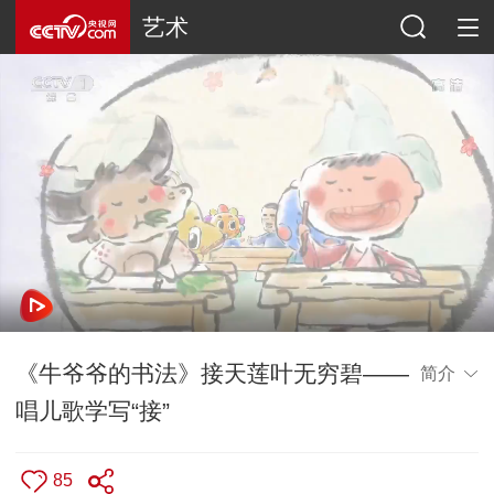
艺术
《牛爷爷的书法》接天莲叶无穷碧——
简介
唱儿歌学写“接”
85