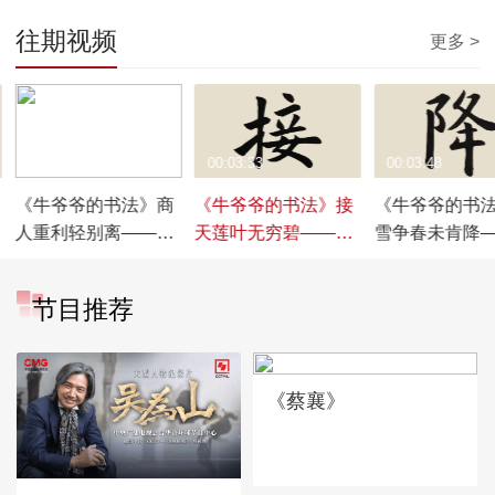
往期视频
更多 >
00:03:27
00:03:33
00:03:48
《牛爷爷的书法》商
《牛爷爷的书法》接
《牛爷爷的书
人重利轻别离——唱
天莲叶无穷碧——唱
雪争春未肯降
儿歌学写“利”
儿歌学写“接”
儿歌学写“降”
节目推荐
《蔡襄》