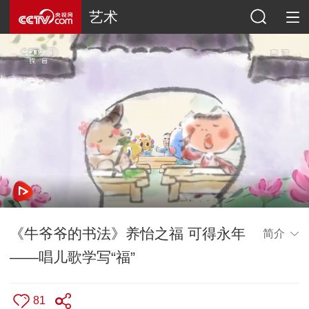
艺术
《牛爷爷的书法》养怡之福 可得永年
简介
——唱儿歌学写“福”
81