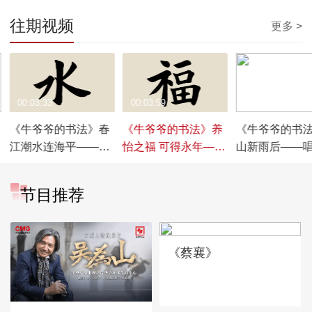
往期视频
更多 >
00:03:33
00:03:59
00:03:26
《牛爷爷的书法》春
《牛爷爷的书法》养
《牛爷爷的书
江潮水连海平——唱
怡之福 可得永年——
山新雨后——
儿歌学写“水”
唱儿歌学写“福”
学写“后”
节目推荐
《蔡襄》