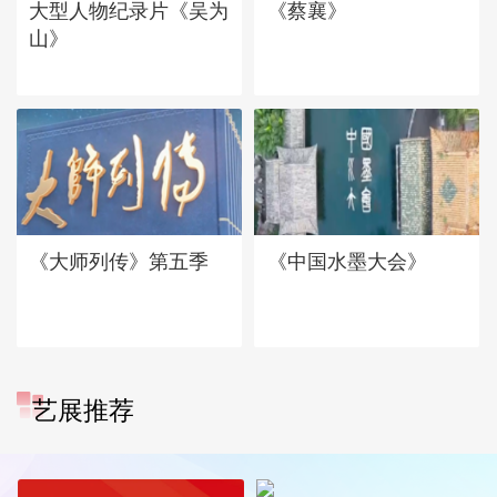
大型人物纪录片《吴为
《蔡襄》
山》
《大师列传》第五季
《中国水墨大会》
艺展推荐