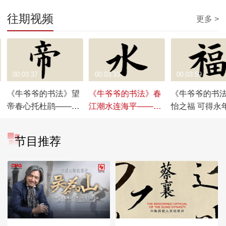
往期视频
更多 >
00:03:37
00:03:33
00:03:59
《牛爷爷的书法》望
《牛爷爷的书法》春
《牛爷爷的书
帝春心托杜鹃——唱
江潮水连海平——唱
怡之福 可得永
儿歌学写“帝”
儿歌学写“水”
唱儿歌学写“福”
节目推荐