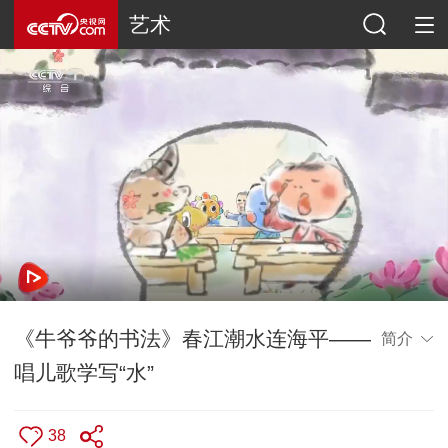
艺术
《牛爷爷的书法》春江潮水连海平——
简介
唱儿歌学写“水”
38