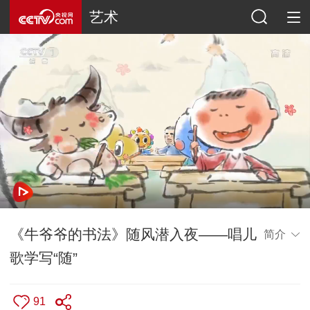
艺术
《牛爷爷的书法》随风潜入夜——唱儿
简介
歌学写“随”
91