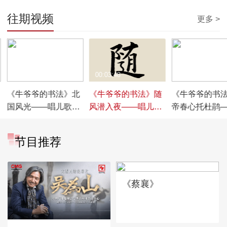
往期视频
更多 >
00:03:06
00:03:48
00:03:37
《牛爷爷的书法》北
《牛爷爷的书法》随
《牛爷爷的书
国风光——唱儿歌学
风潜入夜——唱儿歌
帝春心托杜鹃
写“光”
学写“随”
儿歌学写“帝”
节目推荐
《蔡襄》