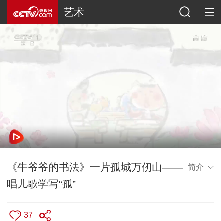
艺术
《牛爷爷的书法》一片孤城万仞山——
简介
唱儿歌学写“孤”
37