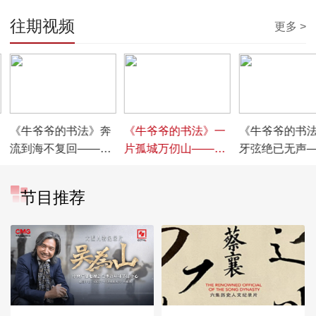
往期视频
更多 >
00:03:19
00:03:05
00:03:42
《牛爷爷的书法》奔
《牛爷爷的书法》一
《牛爷爷的书
流到海不复回——唱
片孤城万仞山——唱
牙弦绝已无声
儿歌学写“海”
儿歌学写“孤”
儿歌学写“伯”
节目推荐