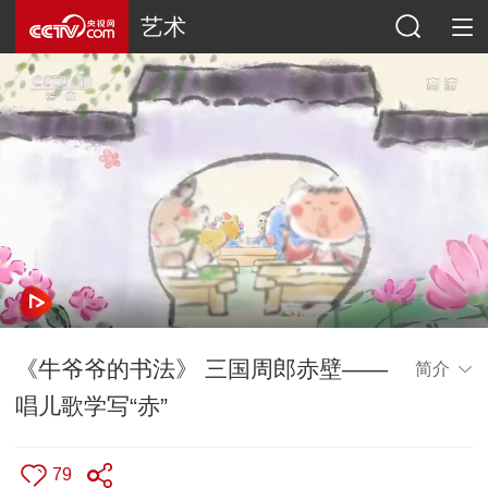
艺术
《牛爷爷的书法》 三国周郎赤壁——
简介
唱儿歌学写“赤”
79