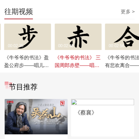
往期视频
更多 >
00:02:35
00:02:48
00:02:56
《牛爷爷的书法》盈
《牛爷爷的书法》 三
《牛爷爷的书法
盈公府步——唱儿歌
国周郎赤壁——唱儿
有悲欢离合—
学写“步”
歌学写“赤”
歌学写“合”
节目推荐
《蔡襄》