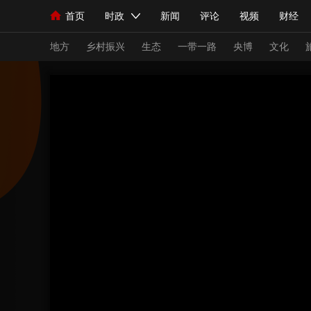
首页
时政
新闻
评论
视频
财经
人民领袖习近平
直播
海外频道
片库
iPanda
栏目大全
联播+
English
中国领导人
节目单
Монгол
听音
央视快评
微视频
习
地方
乡村振兴
生态
一带一路
央博
文化
总台春晚
网络春晚
共产党员网
秧纪录
新闻
国内
国际
评论
经济
军事
人民领袖习近平
联播+
热解读
天天学习
视频
小央视频
小央直播
直播中国
熊猫
现场
前线
比划
快看
蓝海中国
新兵
体育
直播
竞猜
2026年世界杯
2026
VIP会员
CCTV奥林匹克频道
生活体育大会