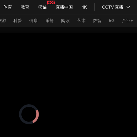
体育
教育
熊猫
直播中国
4K
CCTV.直播
式妙语
主持人
下载央视影音
热解读
天天学习
旅游
科普
健康
乐龄
阅读
艺术
数智
5G
产业+
纪录片网
国家大剧院
大型活动
科技
法治
文娱
人物
公益
图片
习式妙语
央视快评
央视网评
光华锐评
锋面
频道
VR/AR
4K专区
全景新闻
请入列
人生第一次
人生第二次
正
在
年冬奥会
CBA
NBA
中超
国足
国际足球
网球
综
加
载
体育江湖
文化体育
视
冰雪道路
足球道路
频