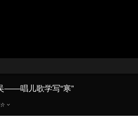
播
放
央博
非遗
文化
旅游
科普
健康
乐龄
阅读
器。
云起
超级工厂
智敬中国
全民健康
颜选攻略
海洋
播
画
设
放
质
置
热播榜
总台企业白名单
速
度
——唱儿歌学写“寒”
简介