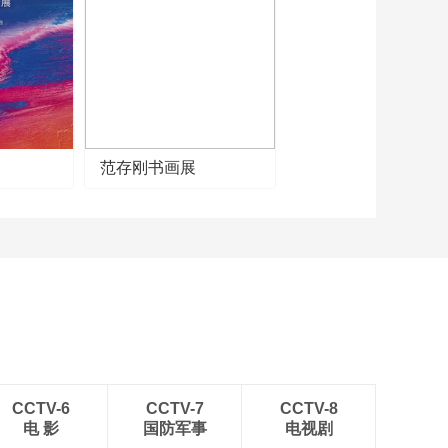
《牛爷爷的书法》空
山新雨后 天气晚来秋
——唱儿歌学写“晚”
00:02:23
《牛爷爷的书法》自
古逢秋悲寂寥 我言秋
日胜春朝——唱儿歌
00:02:46
学写“秋”
《牛爷爷的书法》南
范存刚书画展
朝四百八十寺 多少楼
台烟雨中——唱儿歌
00:02:37
学写“寺”
《牛爷爷的书法》春
眠不觉晓 处处闻啼鸟
——唱儿歌学写“春”
00:02:35
《牛爷爷的书法》不
要人夸颜色好 只留清
气满乾坤——唱儿歌
00:02:28
学写“气”
《牛爷爷的书法》万
壑树参天 唱儿歌学
CCTV-6
CCTV-7
CCTV-8
写“参”
电 影
国防军事
电视剧
00:02:28