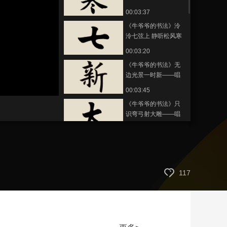
儿歌学写“寒”
00:03:37
艺术
汽车
数智
5G
产业+
《牛爷爷的书法》泠
时尚
天气
才艺
网展
央央好物
泠七弦上 静听松风寒
——唱儿歌学写“七”
00:03:20
《牛爷爷的书法》无
边光景一时新——唱
儿歌学写“新”
静
00:03:45
音
(m)
《牛爷爷的书法》只
识弯弓射大雕——唱
儿歌学写“大”
00:03:19
《牛爷爷的书法》朝
如青丝暮成雪——唱
儿歌学写“青”
00:03:47
117
《牛爷爷的书法》五
花马 千金裘——唱儿
歌学写“五”
00:03:28
《牛爷爷的书法》左