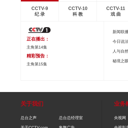
CCTV-9
CCTV-10
CCTV-11
纪 录
科 教
戏 曲
新闻联
正在播出：
今日说
主角第14集
人与自
精彩预告：
秘境之
主角第15集
关于我们
业务
总台之声
总台总经理室
央视网
关于CCTV.com
象舞广告
央视影