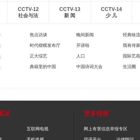
CCTV-12
CCTV-13
CCTV-14
社会与法
新 闻
少 儿
播
焦点访谈
晚间新闻
经典咏
法
时代楷模发布厅
开讲啦
我有传
然
正大综艺
人口
国际艺
眼
典籍里的中国
中国诗词大会
生活圈
概况
更多链接
互联网电视
网上有害信息举报专区
音
手机电视
辟谣平台
法律顾问