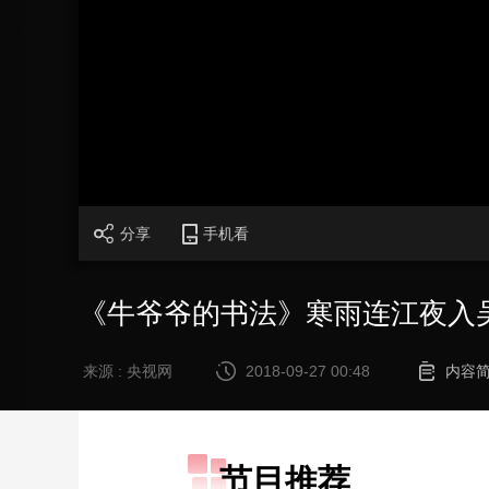
财经
教育
乡村振兴
生态环境
一带一路
大国智造
大国展会
大国保险
云顶对话
加
载
/
完
成
:
CCTV.节目官网
直播
节目单
栏目
片库
0%
分享
手机看
《牛爷爷的书法》寒雨连江夜入吴
来源 : 央视网
2018-09-27 00:48
内容
节目推荐