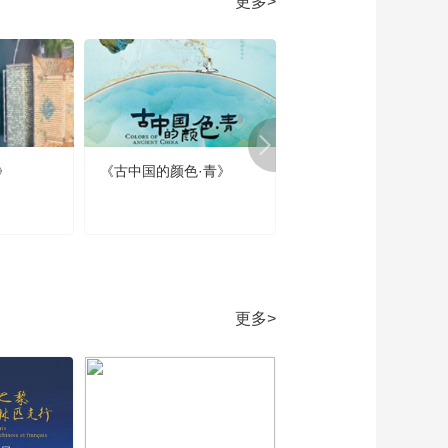
更多>
牵黄 右擎苍——唱儿
歌学写“右”
00:03:50
《牛爷爷的书法》凭
谁问 廉颇老矣 尚能饭
否——唱儿歌学写“饭”
00:02:51
《牛爷爷的书法》竹
喧归浣女 莲动下渔舟
》
《古中国的颜色·青》
《春节那些事》第四集
——唱儿歌学写“舟”
00:02:15
春节的当代回响
《牛爷爷的书法》空
山不见人 但闻人语响
——唱儿歌学写“空”
00:02:44
《牛爷爷的书法》明
月几时有 把酒问青天
更多>
——唱儿歌学写“有”
00:02:19
《牛爷爷的书法》唱
儿歌学写“册”
00:02:10