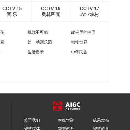
《牛爷爷的书法》白
CCTV-15
CCTV-16
CCTV-17
毛浮绿水 红掌拨清波
音 乐
奥林匹克
农业农村
——唱儿歌学写“清”
00:03:04
《牛爷爷的书法》明
流传
挑战不可能
故事里的中国
月松间照——唱儿歌
学写“松”
00:02:49
家宝
第一动画乐园
动物世界
《牛爷爷的书法》泉
苑
生活提示
中华民族
眼无声惜细流——唱
儿歌学写“流”
00:02:48
《牛爷爷的书法》一
旦辞黄河去——唱儿
歌学写“旦”
00:02:20
《牛爷爷的书法》慈
母手中线 游子身上衣
——唱儿歌学写“衣”
00:02:54
《牛爷爷的书法》长
关于我们
智媒学院
成果发布
安一片月 万户捣衣声
——唱儿歌学写“安”
智慧媒体
智慧政务
智慧教育