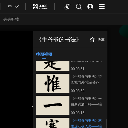
00:02:56
中
《牛爷爷的书法》嵯
峨十二危峰——唱儿
央央好物
歌学写“十”
00:02:36
《牛爷爷的书法》小
字虽小 学问可大——
《牛爷爷的书法》
收藏
《牛爷爷的书法》
正在播放
唱儿歌学写“小”
00:02:25
寒雨连江夜入吴——唱儿歌学
写“寒”
往期视频
《牛爷爷的书法》不
知天上宫阙 今夕是何
年——唱儿歌学写“是”
00:03:51
《牛爷爷的书法》望
长城内外 惟余莽莽
——唱儿歌学写“惟”
00:03:59
《牛爷爷的书法》一
曲新词酒一杯——唱
儿歌学写“一”
合体育
亚冬会
00:03:15
《牛爷爷的书法》寒
雨连江夜入吴——唱