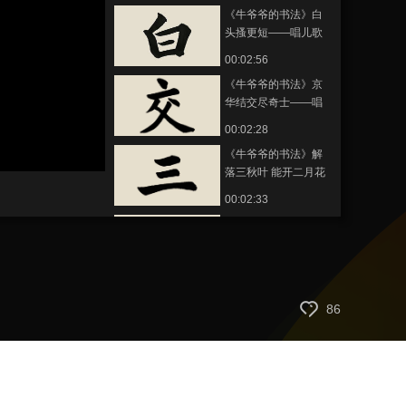
《牛爷爷的书法》白
艺术
汽车
数智
5G
产业+
头搔更短——唱儿歌
学写“白”
时尚
天气
才艺
网展
央央好物
00:02:56
《牛爷爷的书法》京
华结交尽奇士——唱
儿歌学写“交”
00:02:28
《牛爷爷的书法》解
落三秋叶 能开二月花
——唱儿歌学写“三”
00:02:33
《牛爷爷的书法》盈
盈公府步——唱儿歌
学写“步”
00:02:35
《牛爷爷的书法》 三
86
国周郎赤壁——唱儿
歌学写“赤”
00:02:48
《牛爷爷的书法》 人
有悲欢离合——唱儿
歌学写“合”