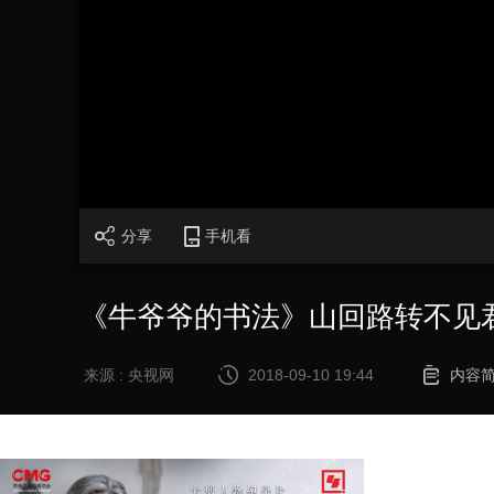
财经
教育
乡村振兴
生态环境
一带一路
大国智造
大国展会
大国保险
云顶对话
CCTV.节目官网
直播
节目单
栏目
片库
分享
手机看
《牛爷爷的书法》山回路转不见君
来源 : 央视网
2018-09-10 19:44
内容