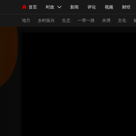
首页
时政
新闻
评论
视频
财经
人民领袖习近平
直播
海外频道
片库
iPanda
栏目大全
联播+
English
中国领导人
节目单
Монгол
听音
央视快评
微视频
习
地方
乡村振兴
生态
一带一路
央博
文化
总台春晚
网络春晚
共产党员网
秧纪录
新闻
国内
国际
评论
经济
军事
人民领袖习近平
联播+
热解读
天天学习
视频
小央视频
小央直播
直播中国
熊猫
现场
前线
比划
快看
蓝海中国
新兵
体育
直播
竞猜
2026年世界杯
2026
VIP会员
CCTV奥林匹克频道
生活体育大会