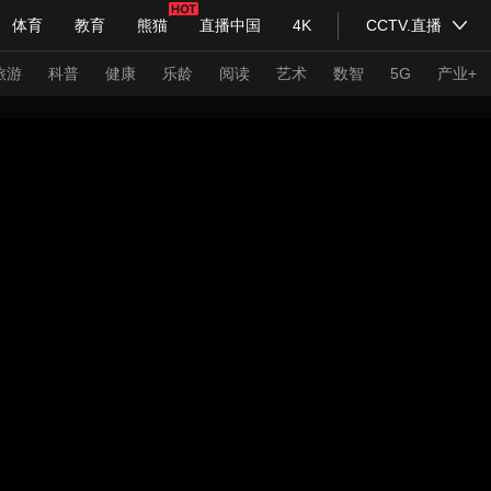
体育
教育
熊猫
直播中国
4K
CCTV.直播
式妙语
主持人
下载央视影音
热解读
天天学习
旅游
科普
健康
乐龄
阅读
艺术
数智
5G
产业+
纪录片网
国家大剧院
大型活动
科技
法治
文娱
人物
公益
图片
习式妙语
央视快评
央视网评
光华锐评
锋面
频道
VR/AR
4K专区
全景新闻
请入列
人生第一次
人生第二次
年冬奥会
CBA
NBA
中超
国足
国际足球
网球
综
体育江湖
文化体育
冰雪道路
足球道路