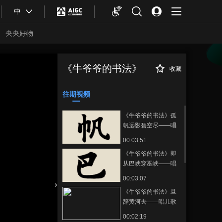
中
央央好物
《牛爷爷的书法》
收藏
《牛爷爷的书法》
正在播放
山回路转不见君 雪上空留马行
处——唱儿歌学写“回”
往期视频
《牛爷爷的书法》孤
帆远影碧空尽——唱
儿歌学写“帆”
00:03:51
《牛爷爷的书法》即
从巴峡穿巫峡——唱
儿歌学写“巴”
00:03:07
《牛爷爷的书法》旦
合体育
亚冬会
辞黄河去——唱儿歌
学写“旦”
00:02:19