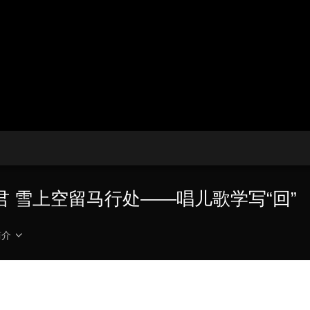
央博
非遗
文化
旅游
科普
健康
乐龄
阅读
云起
超级工厂
智敬中国
全民健康
颜选攻略
海洋
热播榜
总台企业白名单
 雪上空留马行处——唱儿歌学写“回”
简介