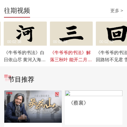
往期视频
更多 >
00:02:38
00:02:33
00:02:32
《牛爷爷的书法》白
《牛爷爷的书法》解
《牛爷爷的书
日依山尽 黄河入海流
落三秋叶 能开二月花
回路转不见君 
——唱儿歌学写“河”
——唱儿歌学写“三”
留马行处——
学写“回”
节目推荐
《蔡襄》