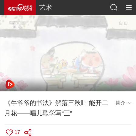
艺术
《牛爷爷的书法》解落三秋叶 能开二
简介
月花——唱儿歌学写“三”
17