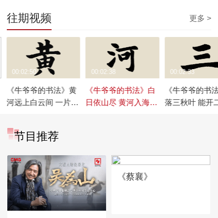
往期视频
更多 >
00:02:50
00:02:38
00:02:33
《牛爷爷的书法》黄
《牛爷爷的书法》白
《牛爷爷的书
河远上白云间 一片孤
日依山尽 黄河入海流
落三秋叶 能开
城万仞山——唱儿歌
——唱儿歌学写“河”
——唱儿歌学写
学写“黄”
节目推荐
《蔡襄》