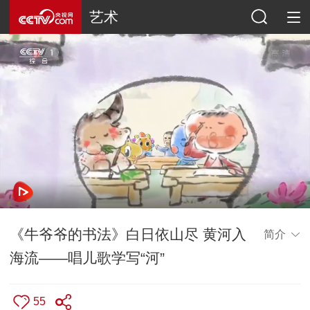
艺术
《牛爷爷的书法》白日依山尽 黄河入
简介
海流——唱儿歌学写“河”
55