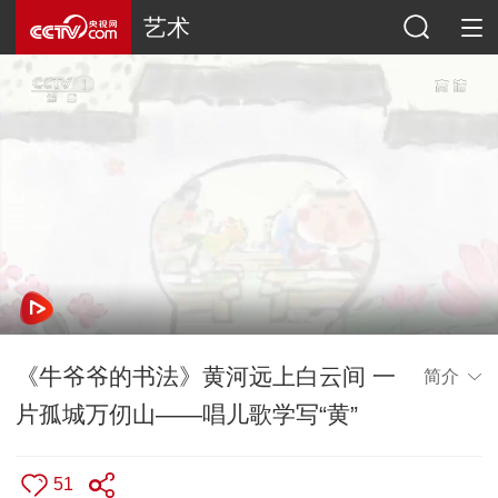
艺术
《牛爷爷的书法》黄河远上白云间 一
简介
片孤城万仞山——唱儿歌学写“黄”
51