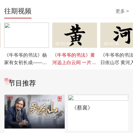
往期视频
更多 >
00:02:48
00:02:50
00:02:38
《牛爷爷的书法》杨
《牛爷爷的书法》黄
《牛爷爷的书
家有女初长成——唱
河远上白云间 一片孤
日依山尽 黄河
儿歌学写“成”
城万仞山——唱儿歌
——唱儿歌学写
学写“黄”
节目推荐
《蔡襄》