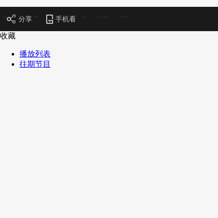
首页
资讯
看展
节目
博课
专题
何以文明
下载APP
分享
手机看
收藏
播放列表
下次自动登录
忘记密码
往期节目
立即注册
登录
使用合作网站账号登录