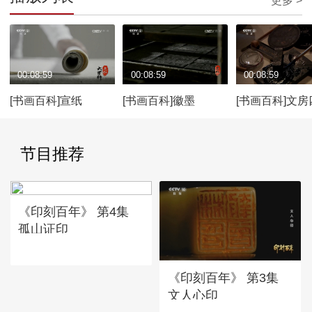
更多 >
00:08:59
00:08:59
00:08:59
[书画百科]宣纸
[书画百科]徽墨
[书画百科]文房
节目推荐
《印刻百年》 第4集
孤山证印
《印刻百年》 第3集
文人心印