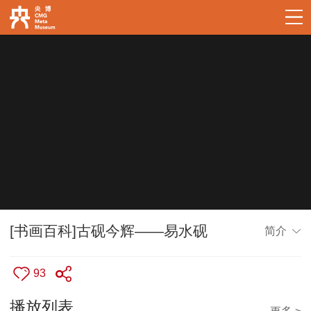
[书画百科]古砚今辉——易水砚
简介
93
播放列表