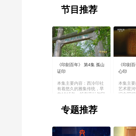
节目推荐
《印刻百年》 第4集 孤山
《印刻百
证印
心印
本集主要内容：西泠印社
本集主要
有着悠久的雅集传统，早
艺术星河
在1915年，就有南社与印
缩文明精
社两大学术团体共同举办
骨，印文
雅集的记载，但是百余年
的史脉与
专题推荐
间几度中断，2003年西泠
交相辉映
印社百年大庆之后，重续
弥于芥子
同人雅集传统，于2004年
朱白纵横
起恢复了春季雅集，并逐
百年》 
渐发展形成现在的春秋两
印）