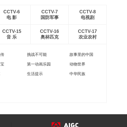
00:08:59
CCTV-6
CCTV-7
CCTV-8
[书画百科]文人画
电 影
国防军事
电视剧
00:08:54
CCTV-15
CCTV-16
CCTV-17
音 乐
奥林匹克
[书画百科]黄山画派
农业农村
00:08:56
流传
挑战不可能
故事里的中国
[书画百科]中国剪纸
家宝
第一动画乐园
动物世界
00:08:58
苑
生活提示
中华民族
[书画百科]焦山碑林
00:08:59
[书画百科]何尊
00:08:53
[书画百科]湖笔